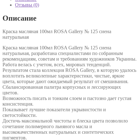
Отзывы (0)
Описание
Краска масляная 100мл ROSA Gallery № 125 сиена
натуральная
Краска масляная 100мл ROSA Gallery № 125 сиена
натуральная, разработана специалистами по собранным
рекомендациям, советам и требованиям художников Украины.
Работа велась с учетом, всех, мировых тенденций.
Результатом стала коллекция ROSA Gallery, в которую удалось
воплотить великолепные характеристики, чистые, яркие
цвета, которые дают ожидаемый результат от смешивания.
Сбалансированная палитра корпусных и лессирующих
цветов.
Возможность писать и тонким слоем и пастозно дает густая
консистенция.
Показывает лучшие показатели укрывистости и
светостойкости.
Достичь максимальной чистоты и блеска цвета позволило
сочетание полимерного льняного масла и
высококачественных натуральных и синтетических
пигментов.