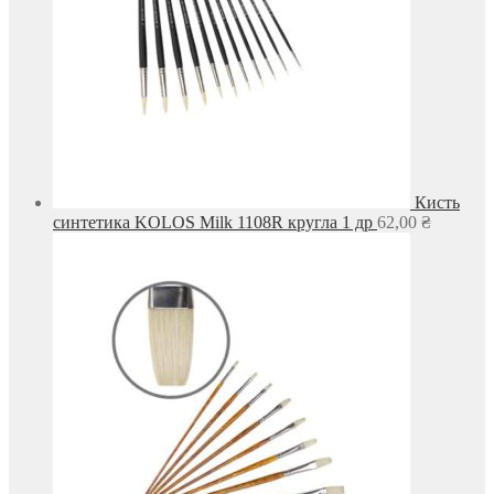
Кисть
синтетика KOLOS Milk 1108R кругла 1 др
62,00
₴