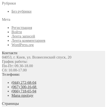
Рубрики
Без рубрики
Мета
Регистрация
Войти
Лента записей
Лента комментариев
WordPress.org
Контакти
04053, г. Киев, ул. Вознесенский спуск, 20
График работы:
Пн-Пт: 09.30-18.00
Сб: 10.00-17.00
Телефони:
(044) 272-68-04
(067) 500-16-68
(066) 718-65-94
Мапа проїзду
Страницы