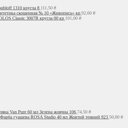
ubloff 1310 кругла 8
111,50
₴
интетика скошенная № 10 «Живопись» кр
92,60
₴
LOS Classic 3007R кругла 00 кр
101,00
₴
ляна Van Pure 60 мл Зелена жовчна 106
74,50
₴
Фарба гуашева ROSA Studio 40 мл Жовтий темний 923
50,00
₴