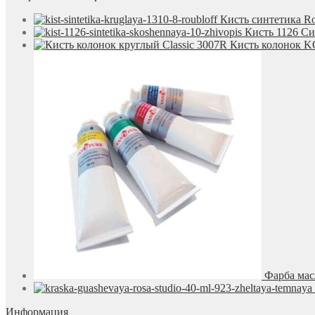
Кисть синтетика Ro
Кисть 1126 С
Кисть колонок KO
Фарба мас
Информация