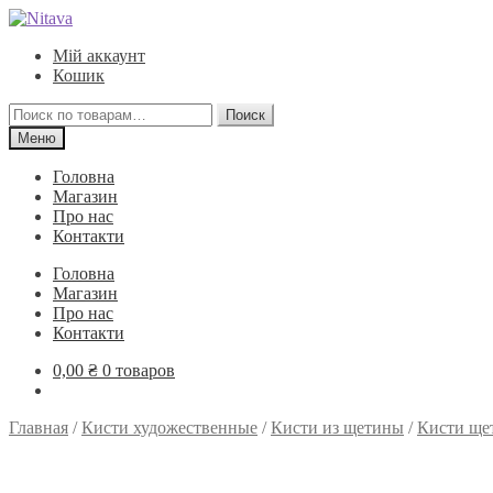
Перейти
Перейти
к
к
Мій аккаунт
навигации
содержимому
Кошик
Искать:
Поиск
Меню
Головна
Магазин
Про нас
Контакти
Головна
Магазин
Про нас
Контакти
0,00
₴
0 товаров
Главная
/
Кисти художественные
/
Кисти из щетины
/
Кисти ще