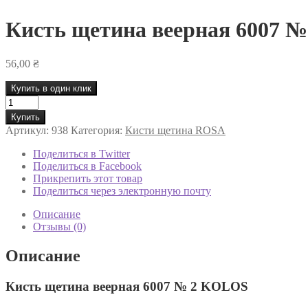
Кисть щетина веерная 6007 
56,00
₴
Купить в один клик
Количество
товара
Купить
Кисть
Артикул:
938
Категория:
Кисти щетина ROSA
щетина
веерная
Поделиться в Twitter
6007
Поделиться в Facebook
№
Прикрепить этот товар
2
Поделиться через электронную почту
KOLOS
Описание
Отзывы (0)
Описание
Кисть щетина веерная 6007 № 2 KOLOS