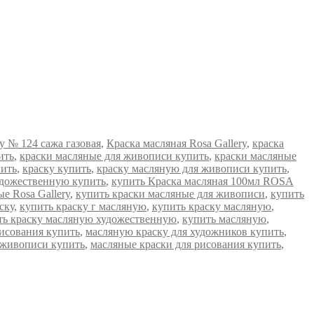
y № 124 сажа газовая
,
Краска масляная Rosa Gallery
,
краска
ить
,
краски масляные для живописи купить
,
краски масляные
пить
,
краску купить
,
краску масляную для живописи купить
,
удожественную купить
,
купить Краска масляная 100мл ROSA
е Rosa Gallery
,
купить краски масляные для живописи
,
купить
ску
,
купить краску г масляную
,
купить краску масляную
,
ть краску масляную художественную
,
купить масляную
,
рисования купить
,
масляную краску для художников купить
,
 живописи купить
,
масляные краски для рисования купить
,