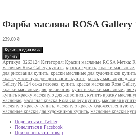
Фарба масляна ROSA Gallery 
239,00
₴
Купить в один клик
Количество
Купить
товара
Артикул:
3263124
Категория:
Краски масляные ROSA
Метка:
R
Фарба
масляная Rosa Gallery купить
,
краски купить
,
краски масляные
масляна
для рисования купить
,
краски масляные для художников купит
ROSA
краску масляную для рисования купить
,
краску масляную для 
Gallery
Gallery № 124 сажа газовая
,
купить краска масляная Rosa Galler
100
краски масляные для рисования
,
купить краски масляные для 
мл
купить краску масляную для живописи
,
купить краску масляну
Сажа
масляная
,
масляная краска Rosa Gallery купить
,
масляная купит
газова
масляную краску купить
,
масляную краску художественную ку
124
масляные краски для художников купить
,
масляные краски куп
Поделиться в Twitter
Поделиться в Facebook
Прикрепить этот товар