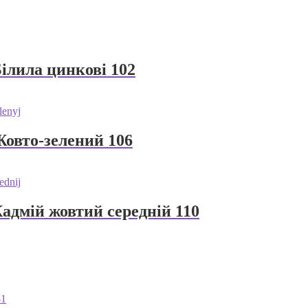
ілила цинкові 102
Жовто-зелений 106
адмій жовтий середній 110