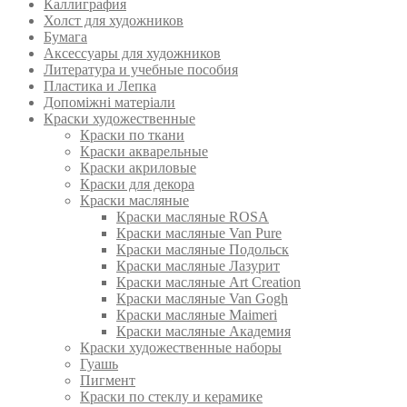
Каллиграфия
Холст для художников
Бумага
Аксессуары для художников
Литература и учебные пособия
Пластика и Лепка
Допоміжні матеріали
Краски художественные
Краски по ткани
Краски акварельные
Краски акриловые
Краски для декора
Краски масляные
Краски масляные ROSA
Краски масляные Van Pure
Краски масляные Подольск
Краски масляные Лазурит
Краски масляные Art Creation
Краски масляные Van Gogh
Краски масляные Maimeri
Краски масляные Академия
Краски художественные наборы
Гуашь
Пигмент
Краски по стеклу и керамике