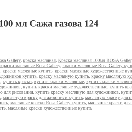
100 мл Сажа газова 124
osa Gallery
,
краска масляная
,
Краска масляная 100мл ROSA Galler
,
краски масляные Rosa Gallery
,
краски масляные Rosa Gallery куп
ь
,
краски масляные купить
,
краски масляные художественные ку
художников купить
,
краску масляную купить
,
краску масляную х
y
,
купить краски
,
купить краски масляные
,
купить краски масляны
художников
,
купить краски масляные художественные
,
купить кра
ю для рисования
,
купить краску масляную для художников
,
купи
ь
,
масляную краску для живописи купить
,
масляную краску для 
пить
,
масляные краски Rosa Gallery купить
,
масляные краски для
ить
,
масляные краски художественные купить