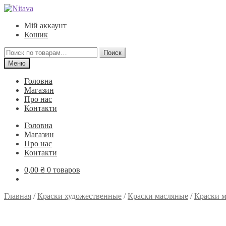
Перейти
Перейти
к
к
Мій аккаунт
навигации
содержимому
Кошик
Искать:
Поиск
Меню
Головна
Магазин
Про нас
Контакти
Головна
Магазин
Про нас
Контакти
0,00
₴
0 товаров
Главная
/
Краски художественные
/
Краски масляные
/
Краски 