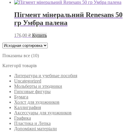
Пігмент мінеральний Renesans 50
гр Умбра палена
176,00
₴
Купить
Показаны все (10)
Категорії товарів
Литература и учебные пособия
Uncategorized
Мольберты и этюдники
Гипсовые фигуры
Бумага
Холст для художников
Каллиграфия
Аксессуары для художников
Графика
Пластика и Лепка
Допоміжні матеріали