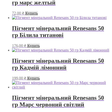
гр марс желтый
72,00
₴
Купить
Пігмент мінеральний Renesans 50
гр Білила титанові
176,00
₴
Купить
Пігмент мінеральний Renesans 50
гр Кадмій лімонний
199,00
₴
Купить
Пігмент мінеральний Renesans 50
гр Марс червоний світлий