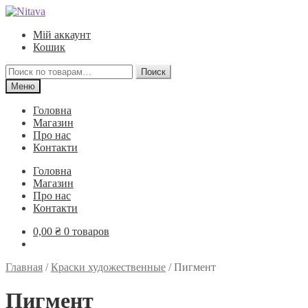
Перейти
Перейти
к
к
Мій аккаунт
навигации
содержимому
Кошик
Искать:
Поиск
Меню
Головна
Магазин
Про нас
Контакти
Головна
Магазин
Про нас
Контакти
0,00
₴
0 товаров
Главная
/
Краски художественные
/
Пигмент
Пигмент