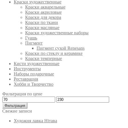
Краски художественные
Краски акварельные
Краски акриловые
Краски для декора
Краски по ткани
Краски масляные
Краски художественные наборы
Гуашь
Пигмент
Пигмент сухой Renesans
Краски по стеклу и керамике
Краски темперные
Кисти художественные
Инструменты
Наборы подарочные
Реставрация
Хобби и Творчество
Фильтрация по цене
Минимальная
Максимальная
цена
цена
Фильтрация
Свежие записи
Художня лавка Нітава