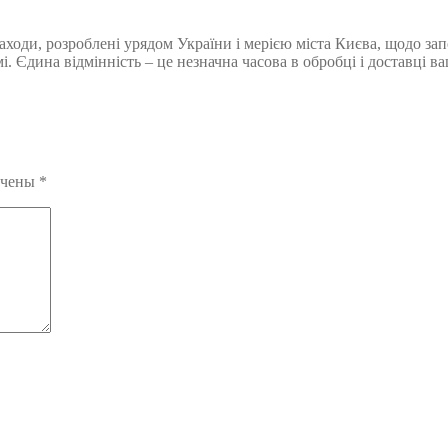
заходи, розроблені урядом України і мерією міста Києва, щодо 
Єдина відмінність – це незначна часова в обробці і доставці в
ечены
*