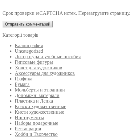
Срок проверки reCAPTCHA истек. Перезагрузите страницу.
Категорії товарів
Каллиграфия
Uncategorized
Литература и учебные пособия
Гипсовые фигуры
Холст для художников
Аксессуары для художников
Графика
Бумага
Мольберты и этюдники
Допоміжні матеріали
Пластика и Лепка
Краски художественные
Кисти художественные
Инструменты
Наборы подарочные
Реставрация
Хобби и Творчество