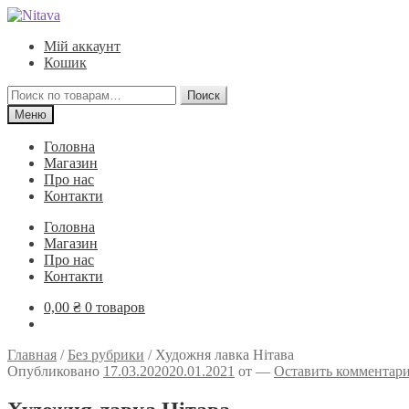
Перейти
Перейти
к
к
Мій аккаунт
навигации
содержимому
Кошик
Искать:
Поиск
Меню
Головна
Магазин
Про нас
Контакти
Головна
Магазин
Про нас
Контакти
0,00
₴
0 товаров
Главная
/
Без рубрики
/
Художня лавка Нітава
Опубликовано
17.03.2020
20.01.2021
от
—
Оставить комментар