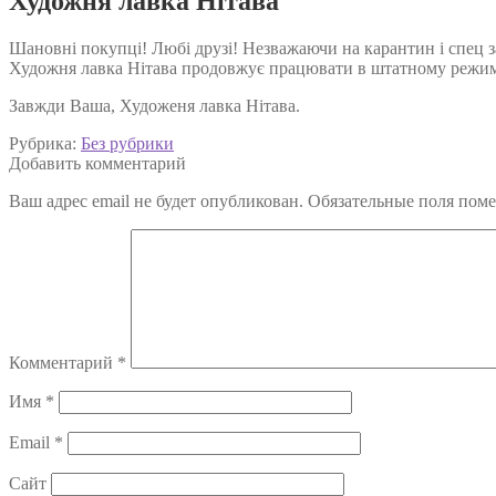
Художня лавка Нітава
Шановні покупці! Любі друзі! Незважаючи на карантин і спец 
Художня лавка Нітава продовжує працювати в штатному режимі. 
Завжди Ваша, Художеня лавка Нітава.
Рубрика:
Без рубрики
Добавить комментарий
Ваш адрес email не будет опубликован.
Обязательные поля пом
Комментарий
*
Имя
*
Email
*
Сайт