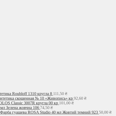
етика Roubloff 1310 кругла 8
111,50
₴
интетика скошенная № 10 «Живопись» кр
92,60
₴
LOS Classic 3007R кругла 00 кр
101,00
₴
 мл Зелена жовчна 106
74,50
₴
Фарба гуашева ROSA Studio 40 мл Жовтий темний 923
50,00
₴