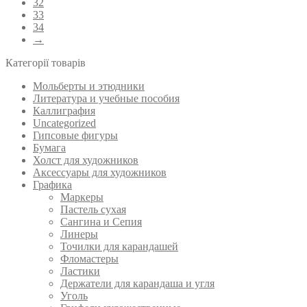
32
33
34
→
Категорії товарів
Мольберты и этюдники
Литература и учебные пособия
Каллиграфия
Uncategorized
Гипсовые фигуры
Бумага
Холст для художников
Аксессуары для художников
Графика
Маркеры
Пастель сухая
Сангина и Сепия
Линеры
Точилки для карандашей
Фломастеры
Ластики
Держатели для карандаша и угля
Уголь