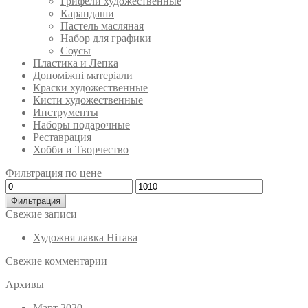
Грифели художественные
Карандаши
Пастель масляная
Набор для графики
Соусы
Пластика и Лепка
Допоміжні матеріали
Краски художественные
Кисти художественные
Инструменты
Наборы подарочные
Реставрация
Хобби и Творчество
Фильтрация по цене
Минимальная
Максимальная
цена
цена
Фильтрация
Свежие записи
Художня лавка Нітава
Свежие комментарии
Архивы
Март 2020