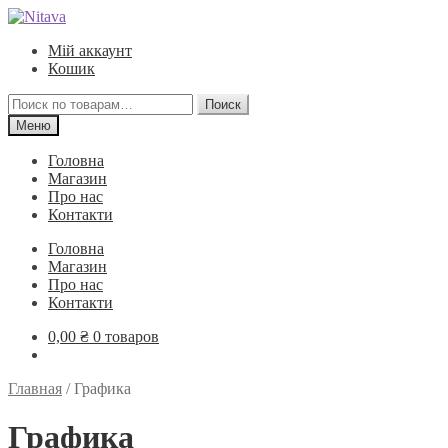
Перейти
Перейти
к
к
Мій аккаунт
навигации
содержимому
Кошик
Искать:
Поиск
Меню
Головна
Магазин
Про нас
Контакти
Головна
Магазин
Про нас
Контакти
0,00
₴
0 товаров
Главная
/
Графика
Графика