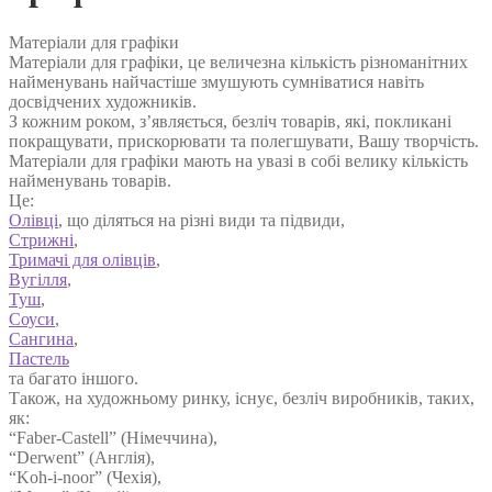
Матеріали для графіки
Матеріали для графіки, це величезна кількість різноманітних
найменувань найчастіше змушують сумніватися навіть
досвідчених художників.
З кожним роком, з’являється, безліч товарів, які, покликані
покращувати, прискорювати та полегшувати, Вашу творчість.
Матеріали для графіки мають на увазі в собі велику кількість
найменувань товарів.
Це:
Олівці
, що діляться на різні види та підвиди,
Стрижні
,
Тримачі для олівців
,
Вугілля
,
Туш
,
Соуси
,
Сангина
,
Пастель
та багато іншого.
Також, на художньому ринку, існує, безліч виробників, таких,
як:
“Faber-Castell” (Німеччина),
“Derwent” (Англія),
“Koh-i-noor” (Чехія),