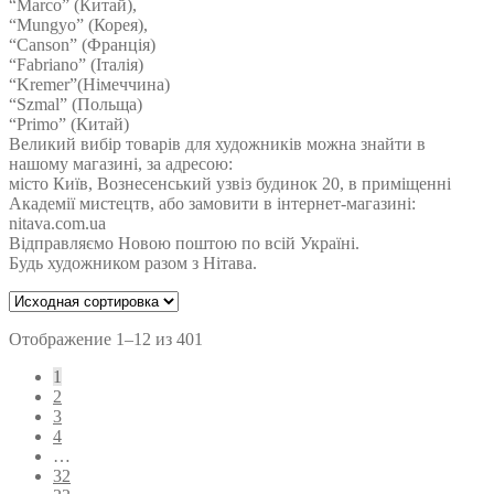
“Marco” (Китай),
“Mungyo” (Корея),
“Canson” (Франція)
“Fabriano” (Італія)
“Kremer”(Німеччина)
“Szmal” (Польща)
“Primo” (Китай)
Великий вибір товарів для художників можна знайти в
нашому магазині, за адресою:
місто Київ, Вознесенський узвіз будинок 20, в приміщенні
Академії мистецтв, або замовити в інтернет-магазині:
nitava.com.ua
Відправляємо Новою поштою по всій Україні.
Будь художником разом з Нітава.
Отображение 1–12 из 401
1
2
3
4
…
32