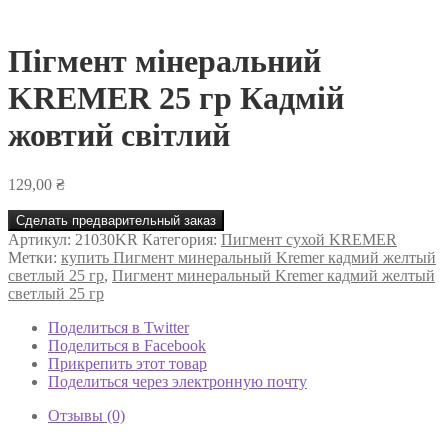
Пігмент мінеральний
KREMER 25 гр Кадмій
жовтий світлий
129,00
₴
Сделать предварительный заказ
Артикул:
21030KR
Категория:
Пигмент сухой KREMER
Метки:
купить Пигмент минеральный Kremer кадмий желтый
светлый 25 гр
,
Пигмент минеральный Kremer кадмий желтый
светлый 25 гр
Поделиться в Twitter
Поделиться в Facebook
Прикрепить этот товар
Поделиться через электронную почту
Отзывы (0)