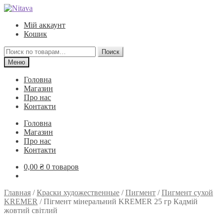
Перейти
Перейти
к
к
Мій аккаунт
навигации
содержимому
Кошик
Искать:
Поиск
Меню
Головна
Магазин
Про нас
Контакти
Головна
Магазин
Про нас
Контакти
0,00
₴
0 товаров
Главная
/
Краски художественные
/
Пигмент
/
Пигмент сухой
KREMER
/
Пігмент мінеральний KREMER 25 гр Кадмій
жовтий світлий