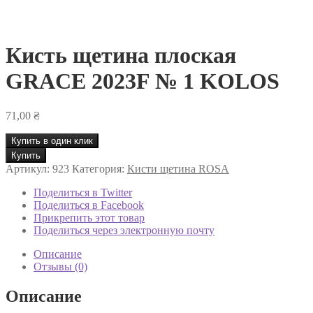
Кисть щетина плоская
GRACE 2023F № 1 KOLOS
71,00
₴
Купить в один клик
Количество
Купить
товара
Артикул:
923
Категория:
Кисти щетина ROSA
Кисть
щетина
Поделиться в Twitter
плоская
Поделиться в Facebook
GRACE
Прикрепить этот товар
2023F
Поделиться через электронную почту
№
1
Описание
KOLOS
Отзывы (0)
Описание