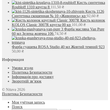
Кисть синтетика
Roubloff 1310 кругла 8
111,50
₴
Кисть 1126
Синтетика скошенная № 10 «Живопись» кр
92,60
₴
Кисть колонок
KOLOS Classic 3007R кругла 00 кр
101,00
₴
Фарба масляна Van Pure
60 мл Зелена жовчна 106
74,50
₴
Фарба гуашева ROSA Studio 40 мл Жовтий темний 923
50,00
₴
Информация
Умови згоди
Политика Безопасности
Інформація про доставку
Зворотній зв’язок
© Nitava 2026
Политика Безопасности
Моя учётная запись
Поиск