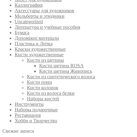
Каллиграфия
Аксессуары для художников
Мольберты и этюдники
Uncategorized
Литература и учебные пособия
Бумага
Допоміжні матеріали
Пластика и Лепка
Краски художественные
Кисти художественные
Кисти из щетины
Кисти щетина ROSA
Кисти щетина Живопись
Кисти из синтетического волоса
Кисти пони
Кисти колонок
Кисти из волоса белки
Наборы кистей
Инструменты
Наборы подарочные
Реставрация
Хобби и Творчество
Свежие записи