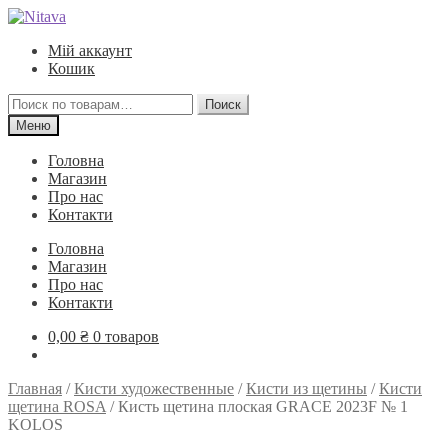
Перейти
Перейти
к
к
Мій аккаунт
навигации
содержимому
Кошик
Искать:
Поиск
Меню
Головна
Магазин
Про нас
Контакти
Головна
Магазин
Про нас
Контакти
0,00
₴
0 товаров
Главная
/
Кисти художественные
/
Кисти из щетины
/
Кисти
щетина ROSA
/
Кисть щетина плоская GRACE 2023F № 1
KOLOS