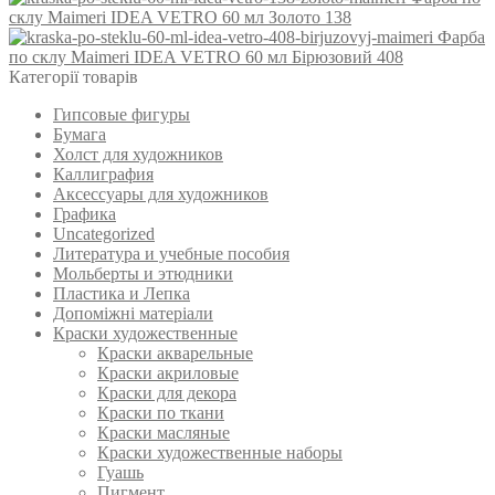
склу Maimeri IDEA VETRO 60 мл Золото 138
Фарба
по склу Maimeri IDEA VETRO 60 мл Бірюзовий 408
Категорії товарів
Гипсовые фигуры
Бумага
Холст для художников
Каллиграфия
Аксессуары для художников
Графика
Uncategorized
Литература и учебные пособия
Мольберты и этюдники
Пластика и Лепка
Допоміжні матеріали
Краски художественные
Краски акварельные
Краски акриловые
Краски для декора
Краски по ткани
Краски масляные
Краски художественные наборы
Гуашь
Пигмент