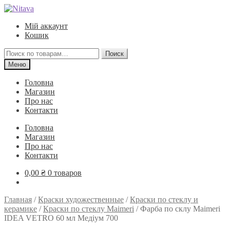
Перейти
Перейти
к
к
Мій аккаунт
навигации
содержимому
Кошик
Искать:
Поиск
Меню
Головна
Магазин
Про нас
Контакти
Головна
Магазин
Про нас
Контакти
0,00
₴
0 товаров
Главная
/
Краски художественные
/
Краски по стеклу и
керамике
/
Краски по стеклу Maimeri
/
Фарба по склу Maimeri
IDEA VETRO 60 мл Медіум 700