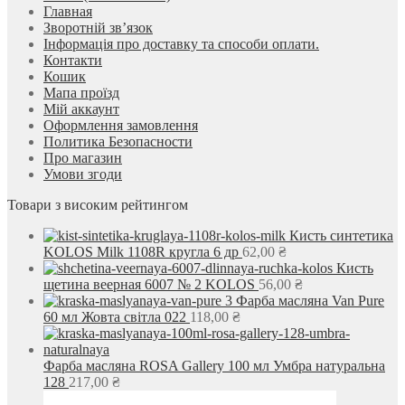
Главная
Зворотній зв’язок
Інформація про доставку та способи оплати.
Контакти
Кошик
Мапа проїзд
Мій аккаунт
Оформлення замовлення
Политика Безопасности
Про магазин
Умови згоди
Товари з високим рейтингом
Кисть синтетика
KOLOS Milk 1108R кругла 6 др
62,00
₴
Кисть
щетина веерная 6007 № 2 KOLOS
56,00
₴
Фарба масляна Van Pure
60 мл Жовта світла 022
118,00
₴
Фарба масляна ROSA Gallery 100 мл Умбра натуральна
128
217,00
₴