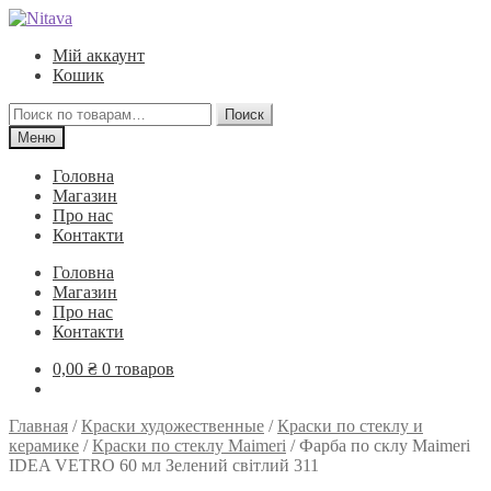
Перейти
Перейти
к
к
Мій аккаунт
навигации
содержимому
Кошик
Искать:
Поиск
Меню
Головна
Магазин
Про нас
Контакти
Головна
Магазин
Про нас
Контакти
0,00
₴
0 товаров
Главная
/
Краски художественные
/
Краски по стеклу и
керамике
/
Краски по стеклу Maimeri
/
Фарба по склу Maimeri
IDEA VETRO 60 мл Зелений світлий 311