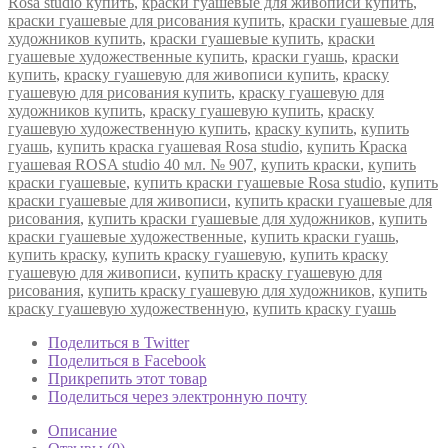
Rosa studio купить
,
краски гуашевые для живописи купить
,
краски гуашевые для рисования купить
,
краски гуашевые для
художников купить
,
краски гуашевые купить
,
краски
гуашевые художественные купить
,
краски гуашь
,
краски
купить
,
краску гуашевую для живописи купить
,
краску
гуашевую для рисования купить
,
краску гуашевую для
художников купить
,
краску гуашевую купить
,
краску
гуашевую художественную купить
,
краску купить
,
купить
гуашь
,
купить краска гуашевая Rosa studio
,
купить Краска
гуашевая ROSA studio 40 мл. № 907
,
купить краски
,
купить
краски гуашевые
,
купить краски гуашевые Rosa studio
,
купить
краски гуашевые для живописи
,
купить краски гуашевые для
рисования
,
купить краски гуашевые для художников
,
купить
краски гуашевые художественные
,
купить краски гуашь
,
купить краску
,
купить краску гуашевую
,
купить краску
гуашевую для живописи
,
купить краску гуашевую для
рисования
,
купить краску гуашевую для художников
,
купить
краску гуашевую художественную
,
купить краску гуашь
Поделиться в Twitter
Поделиться в Facebook
Прикрепить этот товар
Поделиться через электронную почту
Описание