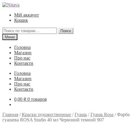
Перейти
Перейти
к
к
Мій аккаунт
навигации
содержимому
Кошик
Искать:
Поиск
Меню
Головна
Магазин
Про нас
Контакти
Головна
Магазин
Про нас
Контакти
0,00
₴
0 товаров
Главная
/
Краски художественные
/
Гуашь
/
Гуашь Rosa
/
Фарба
гуашева ROSA Studio 40 мл Червоний темний 907