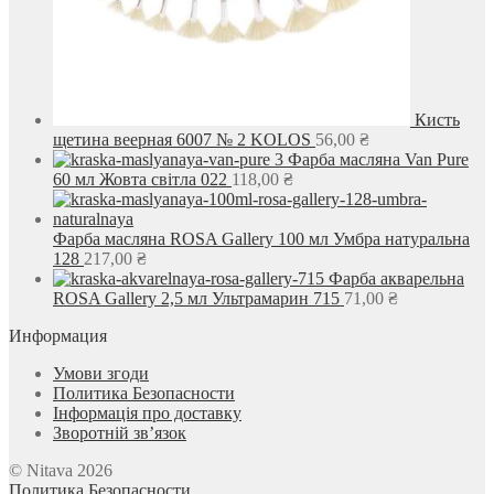
Кисть
щетина веерная 6007 № 2 KOLOS
56,00
₴
Фарба масляна Van Pure
60 мл Жовта світла 022
118,00
₴
Фарба масляна ROSA Gallery 100 мл Умбра натуральна
128
217,00
₴
Фарба акварельна
ROSA Gallery 2,5 мл Ультрамарин 715
71,00
₴
Информация
Умови згоди
Политика Безопасности
Інформація про доставку
Зворотній зв’язок
© Nitava 2026
Политика Безопасности