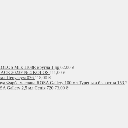
KOLOS Milk 1108R кругла 1 др
62,00
₴
GRACE 2023F № 4 KOLOS
111,00
₴
 мл Церулеум 036
118,00
₴
Фарба масляна ROSA Gallery 100 мл Турецька блакитна 153
2
A Gallery 2,5 мл Сепія 720
73,00
₴