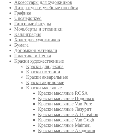
Аксессуары для художников
Литература и учебные пособия
Графика
Uncategorized
Гипсовые фигуры
Мольберты и этюдники
Каллиграфия
Холст для художников
Бумага
Допоміжні матеріали
Пластика и Лепка
Краски художественные
Краски для декора
Краски по ткани
Краски акварельные
Краски акриловые
Краски масляные
Краски масляные ROSA
Краски масляные Подольск
Краски масляные Van Pure
Краски масляные Лазурит
Краски масляные Art Creation
Краски масляные Van Gogh
Краски масляные Maimeri
Краски масляные Академия