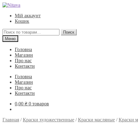
Перейти
Перейти
к
к
Мій аккаунт
навигации
содержимому
Кошик
Искать:
Поиск
Меню
Головна
Магазин
Про нас
Контакти
Головна
Магазин
Про нас
Контакти
0,00
₴
0 товаров
Главная
/
Краски художественные
/
Краски масляные
/
Краски м