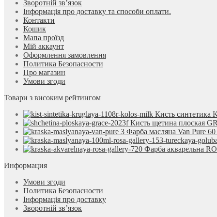
Зворотній зв’язок
Інформація про доставку та способи оплати.
Контакти
Кошик
Мапа проїзд
Мій аккаунт
Оформлення замовлення
Политика Безопасности
Про магазин
Умови згоди
Товари з високим рейтингом
Кисть синтетика 
Кисть щетина плоская 
Фарба масляна Van Pure 60
Фарба акварельна ROS
Информация
Умови згоди
Политика Безопасности
Інформація про доставку
Зворотній зв’язок