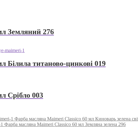
мл Земляний 276
мл Білила титаново-цинкові 019
мл Срібло 003
Фарба масляна Maimeri Classico 60 мл Киноварь зелена сві
Фарба масляна Maimeri Classico 60 мл Земляна зелена 296