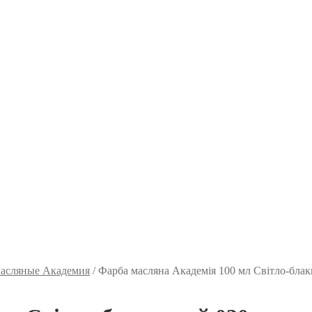
масляные Академия
/
Фарба масляна Академія 100 мл Світло-бла