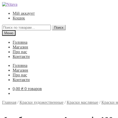
Перейти
Перейти
к
к
Мій аккаунт
навигации
содержимому
Кошик
Искать:
Поиск
Меню
Головна
Магазин
Про нас
Контакти
Головна
Магазин
Про нас
Контакти
0,00
₴
0 товаров
Главная
/
Краски художественные
/
Краски масляные
/
Краски 