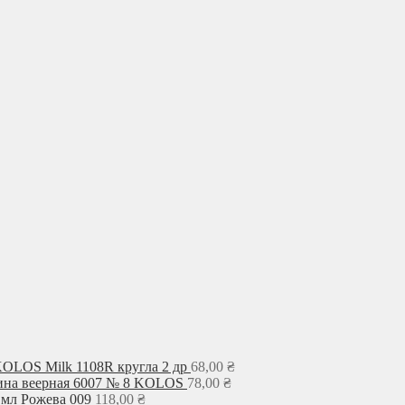
KOLOS Milk 1108R кругла 2 др
68,00
₴
ина веерная 6007 № 8 KOLOS
78,00
₴
 мл Рожева 009
118,00
₴