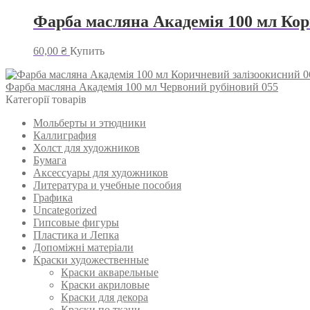
Фарба масляна Академія 100 мл Кор
60,00
₴
Купить
Фарба масляна Академія 100 мл Червоний рубіновий 055
Категорії товарів
Мольберты и этюдники
Каллиграфия
Холст для художников
Бумага
Аксессуары для художников
Литература и учебные пособия
Графика
Uncategorized
Гипсовые фигуры
Пластика и Лепка
Допоміжні матеріали
Краски художественные
Краски акварельные
Краски акриловые
Краски для декора
Краски по ткани