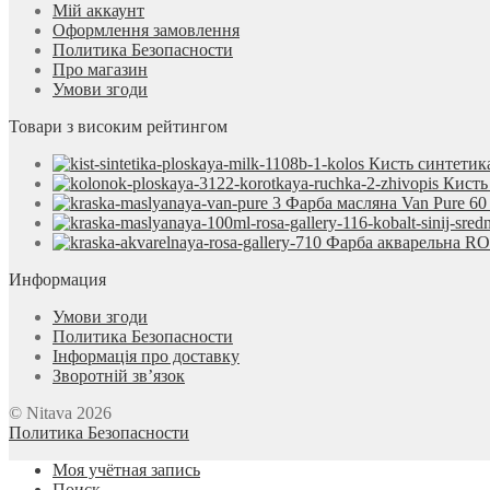
Мій аккаунт
Оформлення замовлення
Политика Безопасности
Про магазин
Умови згоди
Товари з високим рейтингом
Кисть синтетик
Кисть
Фарба масляна Van Pure 6
Фарба акварельна ROS
Информация
Умови згоди
Политика Безопасности
Інформація про доставку
Зворотній зв’язок
© Nitava 2026
Политика Безопасности
Моя учётная запись
Поиск