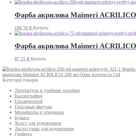
Фарба акрилова Maimeri ACRILICO 2
180,50
₴
Купить
Фарба акрилова Maimeri ACRILICO 7
87,25
₴
Купить
Фарба
акрилова Maimeri ACRILICO 200 мл Охра золотиста 134
Категорії товарів
Литература и учебные пособия
Каллиграфия
Uncategorized
Гипсовые фигуры
Мольберты и этюдники
Бумага
Холст для художников
Аксессуары для художников
Графика