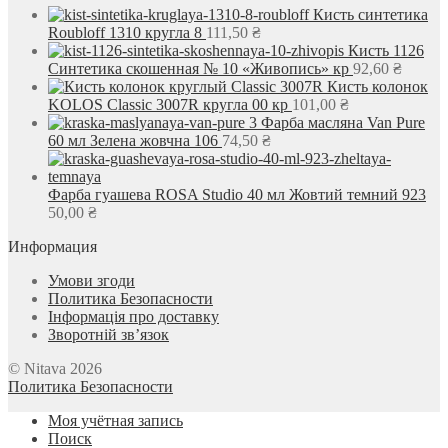
Кисть синтетика
Roubloff 1310 кругла 8
111,50
₴
Кисть 1126
Синтетика скошенная № 10 «Живопись» кр
92,60
₴
Кисть колонок
KOLOS Classic 3007R кругла 00 кр
101,00
₴
Фарба масляна Van Pure
60 мл Зелена жовчна 106
74,50
₴
Фарба гуашева ROSA Studio 40 мл Жовтий темний 923
50,00
₴
Информация
Умови згоди
Политика Безопасности
Інформація про доставку
Зворотній зв’язок
© Nitava 2026
Политика Безопасности
Моя учётная запись
Поиск