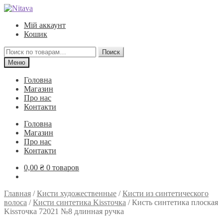
Перейти
Перейти
к
к
Мій аккаунт
навигации
содержимому
Кошик
Искать:
Поиск
Меню
Головна
Магазин
Про нас
Контакти
Головна
Магазин
Про нас
Контакти
0,00
₴
0 товаров
Главная
/
Кисти художественные
/
Кисти из синтетического
волоса
/
Кисти синтетика Kissточка
/
Кисть синтетика плоская
Kissточка 72021 №8 длинная ручка