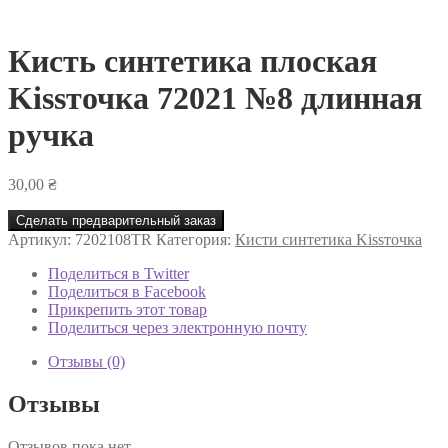
Кисть синтетика плоская
Kissточка 72021 №8 длинная
ручка
30,00
₴
Сделать предварительный заказ
Артикул:
7202108TR
Категория:
Кисти синтетика Kissточка
Поделиться в Twitter
Поделиться в Facebook
Прикрепить этот товар
Поделиться через электронную почту
Отзывы (0)
Отзывы
Отзывов пока нет.