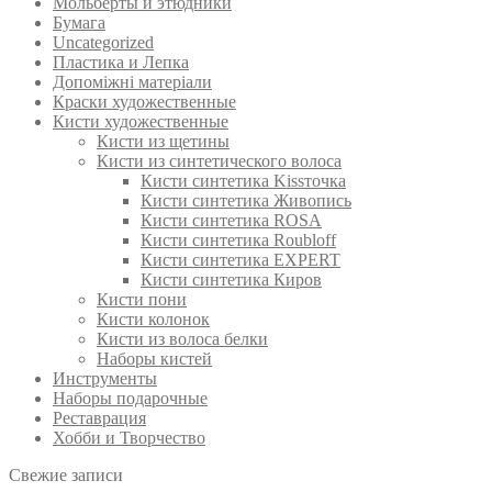
Мольберты и этюдники
Бумага
Uncategorized
Пластика и Лепка
Допоміжні матеріали
Краски художественные
Кисти художественные
Кисти из щетины
Кисти из синтетического волоса
Кисти синтетика Kissточка
Кисти синтетика Живопись
Кисти синтетика ROSA
Кисти синтетика Roubloff
Кисти синтетика EXPERT
Кисти синтетика Киров
Кисти пони
Кисти колонок
Кисти из волоса белки
Наборы кистей
Инструменты
Наборы подарочные
Реставрация
Хобби и Творчество
Свежие записи