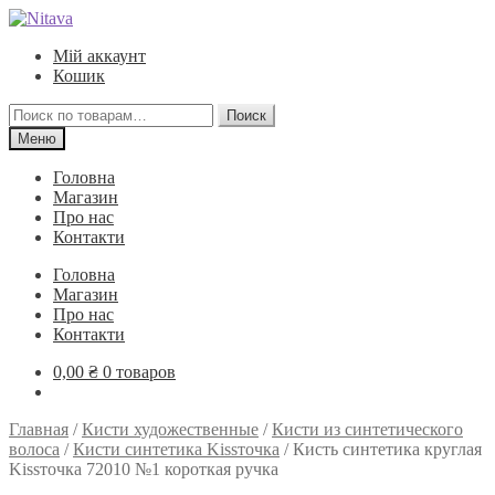
Перейти
Перейти
к
к
Мій аккаунт
навигации
содержимому
Кошик
Искать:
Поиск
Меню
Головна
Магазин
Про нас
Контакти
Головна
Магазин
Про нас
Контакти
0,00
₴
0 товаров
Главная
/
Кисти художественные
/
Кисти из синтетического
волоса
/
Кисти синтетика Kissточка
/
Кисть синтетика круглая
Kissточка 72010 №1 короткая ручка