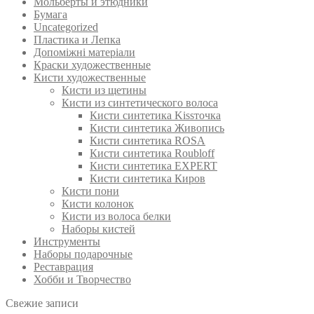
Мольберты и этюдники
Бумага
Uncategorized
Пластика и Лепка
Допоміжні матеріали
Краски художественные
Кисти художественные
Кисти из щетины
Кисти из синтетического волоса
Кисти синтетика Kissточка
Кисти синтетика Живопись
Кисти синтетика ROSA
Кисти синтетика Roubloff
Кисти синтетика EXPERT
Кисти синтетика Киров
Кисти пони
Кисти колонок
Кисти из волоса белки
Наборы кистей
Инструменты
Наборы подарочные
Реставрация
Хобби и Творчество
Свежие записи