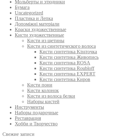
Мольберты и этюдники
Бумага
Uncategorized
Пластика и Лепка
Допоміжні матеріали
Краски художественные
Кисти художественные
Кисти из щетины
Кисти из синтетического волоса
Кисти синтетика Kissточка
Кисти синтетика Живопись
Кисти синтетика ROSA
Кисти синтетика Roubloff
Кисти синтетика EXPERT
Кисти синтетика Киров
Кисти пони
Кисти колонок
Кисти из волоса белки
Наборы кистей
Инструменты
Наборы подарочные
Реставрация
Хобби и Творчество
Свежие записи