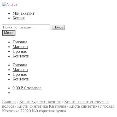
Перейти
Перейти
к
к
Мій аккаунт
навигации
содержимому
Кошик
Искать:
Поиск
Меню
Головна
Магазин
Про нас
Контакти
Головна
Магазин
Про нас
Контакти
0,00
₴
0 товаров
Главная
/
Кисти художественные
/
Кисти из синтетического
волоса
/
Кисти синтетика Kissточка
/
Кисть синтетика плоская
Kissточка 72020 №0 короткая ручка