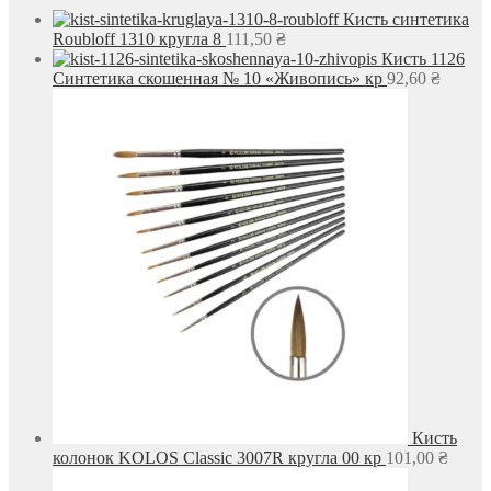
Кисть синтетика
Roubloff 1310 кругла 8
111,50
₴
Кисть 1126
Синтетика скошенная № 10 «Живопись» кр
92,60
₴
Кисть
колонок KOLOS Classic 3007R кругла 00 кр
101,00
₴