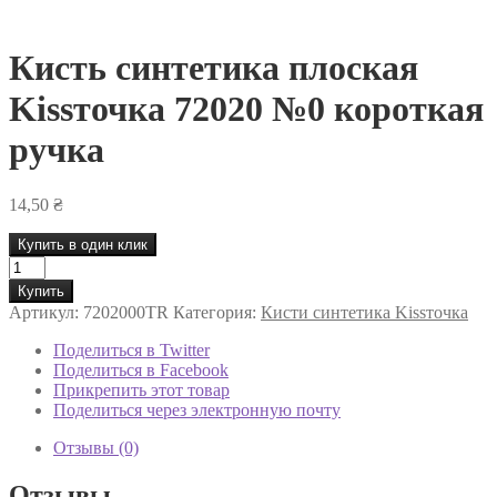
Кисть синтетика плоская
Kissточка 72020 №0 короткая
ручка
14,50
₴
Купить в один клик
Количество
товара
Купить
Кисть
Артикул:
7202000TR
Категория:
Кисти синтетика Kissточка
синтетика
плоская
Поделиться в Twitter
Kissточка
Поделиться в Facebook
72020
Прикрепить этот товар
№0
Поделиться через электронную почту
короткая
ручка
Отзывы (0)
Отзывы