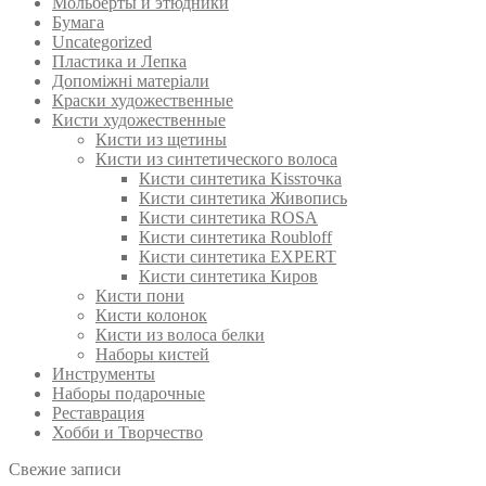
Мольберты и этюдники
Бумага
Uncategorized
Пластика и Лепка
Допоміжні матеріали
Краски художественные
Кисти художественные
Кисти из щетины
Кисти из синтетического волоса
Кисти синтетика Kissточка
Кисти синтетика Живопись
Кисти синтетика ROSA
Кисти синтетика Roubloff
Кисти синтетика EXPERT
Кисти синтетика Киров
Кисти пони
Кисти колонок
Кисти из волоса белки
Наборы кистей
Инструменты
Наборы подарочные
Реставрация
Хобби и Творчество
Свежие записи