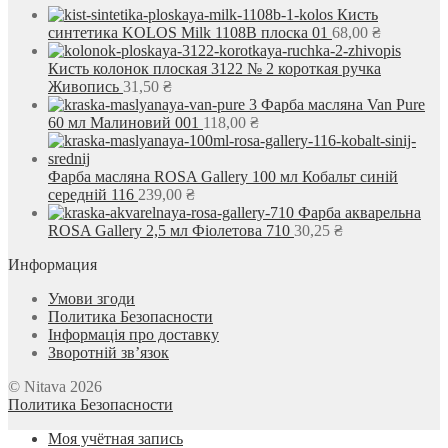
Кисть
синтетика KOLOS Milk 1108B плоска 01
68,00
₴
Кисть колонок плоская 3122 № 2 короткая ручка
Живопись
31,50
₴
Фарба масляна Van Pure
60 мл Малиновий 001
118,00
₴
Фарба масляна ROSA Gallery 100 мл Кобальт синій
середній 116
239,00
₴
Фарба акварельна
ROSA Gallery 2,5 мл Фіолетова 710
30,25
₴
Информация
Умови згоди
Политика Безопасности
Інформація про доставку
Зворотній зв’язок
© Nitava 2026
Политика Безопасности
Моя учётная запись