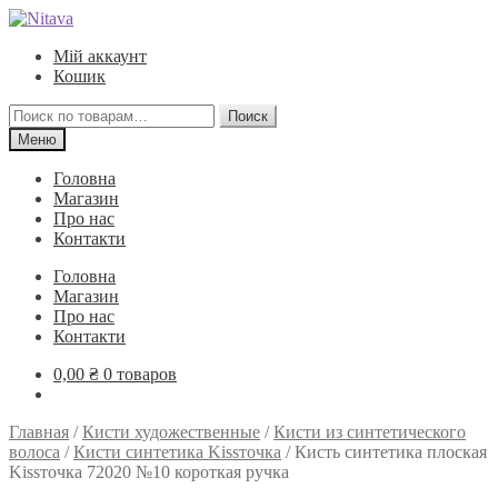
Перейти
Перейти
к
к
Мій аккаунт
навигации
содержимому
Кошик
Искать:
Поиск
Меню
Головна
Магазин
Про нас
Контакти
Головна
Магазин
Про нас
Контакти
0,00
₴
0 товаров
Главная
/
Кисти художественные
/
Кисти из синтетического
волоса
/
Кисти синтетика Kissточка
/
Кисть синтетика плоская
Kissточка 72020 №10 короткая ручка