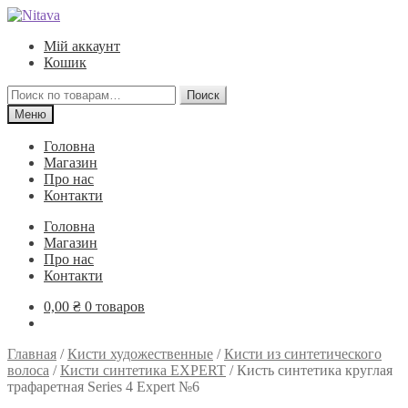
Перейти
Перейти
к
к
Мій аккаунт
навигации
содержимому
Кошик
Искать:
Поиск
Меню
Головна
Магазин
Про нас
Контакти
Головна
Магазин
Про нас
Контакти
0,00
₴
0 товаров
Главная
/
Кисти художественные
/
Кисти из синтетического
волоса
/
Кисти синтетика EXPERT
/
Кисть синтетика круглая
трафаретная Series 4 Expert №6