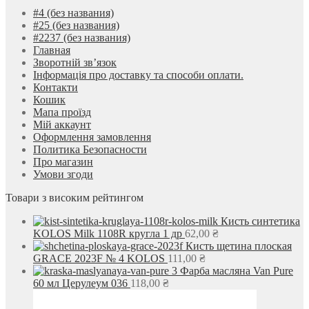
#4 (без названия)
#25 (без названия)
#2237 (без названия)
Главная
Зворотній зв’язок
Інформація про доставку та способи оплати.
Контакти
Кошик
Мапа проїзд
Мій аккаунт
Оформлення замовлення
Политика Безопасности
Про магазин
Умови згоди
Товари з високим рейтингом
Кисть синтетика
KOLOS Milk 1108R кругла 1 др
62,00
₴
Кисть щетина плоская
GRACE 2023F № 4 KOLOS
111,00
₴
Фарба масляна Van Pure
60 мл Церулеум 036
118,00
₴