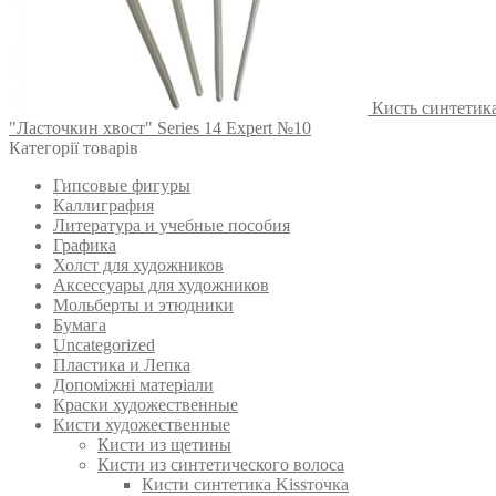
Кисть синтетика
"Ласточкин хвост" Series 14 Expert №10
Категорії товарів
Гипсовые фигуры
Каллиграфия
Литература и учебные пособия
Графика
Холст для художников
Аксессуары для художников
Мольберты и этюдники
Бумага
Uncategorized
Пластика и Лепка
Допоміжні матеріали
Краски художественные
Кисти художественные
Кисти из щетины
Кисти из синтетического волоса
Кисти синтетика Kissточка