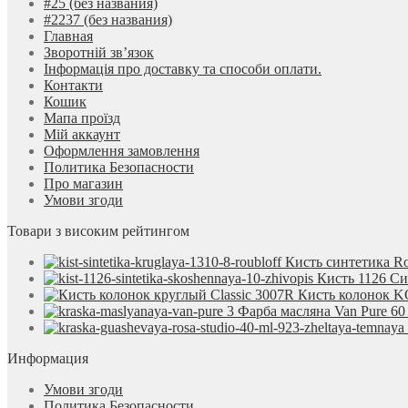
#25 (без названия)
#2237 (без названия)
Главная
Зворотній зв’язок
Інформація про доставку та способи оплати.
Контакти
Кошик
Мапа проїзд
Мій аккаунт
Оформлення замовлення
Политика Безопасности
Про магазин
Умови згоди
Товари з високим рейтингом
Кисть синтетика Ro
Кисть 1126 С
Кисть колонок KO
Фарба масляна Van Pure 60
Информация
Умови згоди
Политика Безопасности