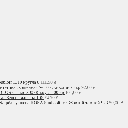
ubloff 1310 кругла 8
111,50
₴
интетика скошенная № 10 «Живопись» кр
92,60
₴
LOS Classic 3007R кругла 00 кр
101,00
₴
 мл Зелена жовчна 106
74,50
₴
Фарба гуашева ROSA Studio 40 мл Жовтий темний 923
50,00
₴