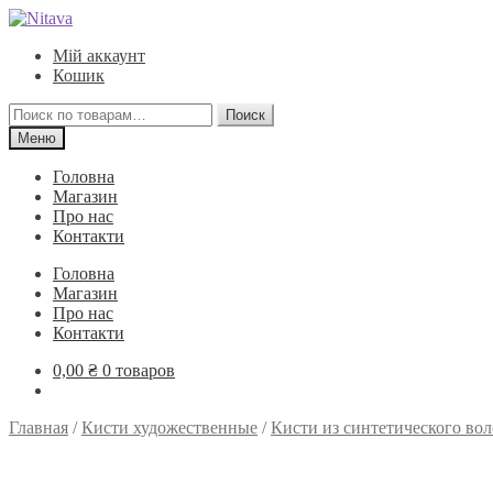
Перейти
Перейти
к
к
Мій аккаунт
навигации
содержимому
Кошик
Искать:
Поиск
Меню
Головна
Магазин
Про нас
Контакти
Головна
Магазин
Про нас
Контакти
0,00
₴
0 товаров
Главная
/
Кисти художественные
/
Кисти из синтетического вол