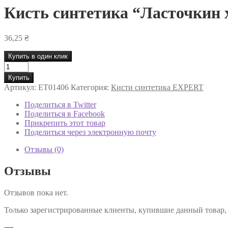
Кисть синтетика “Ласточкин х
36,25
₴
Купить в один клик
Количество
товара
Купить
Кисть
Артикул:
ET01406
Категория:
Кисти синтетика EXPERT
синтетика
"Ласточкин
Поделиться в Twitter
хвост"
Поделиться в Facebook
Series
Прикрепить этот товар
14
Поделиться через электронную почту
Expert
№6
Отзывы (0)
Отзывы
Отзывов пока нет.
Только зарегистрированные клиенты, купившие данный товар,