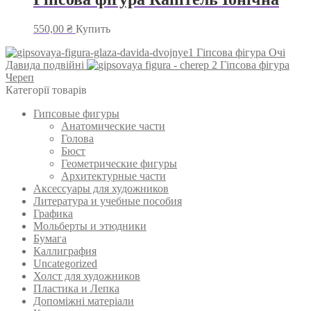
550,00
₴
Купить
Гіпсова фігура Очі
Давида подвійні
Гіпсова фігура
Череп
Категорії товарів
Гипсовые фигуры
Анатомические части
Голова
Бюст
Геометрические фигуры
Архитектурные части
Аксессуары для художников
Литература и учебные пособия
Графика
Мольберты и этюдники
Бумага
Каллиграфия
Uncategorized
Холст для художников
Пластика и Лепка
Допоміжні матеріали