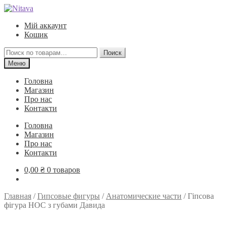
Перейти
Перейти
к
к
Мій аккаунт
навигации
содержимому
Кошик
Искать:
Поиск
Меню
Головна
Магазин
Про нас
Контакти
Головна
Магазин
Про нас
Контакти
0,00
₴
0 товаров
Главная
/
Гипсовые фигуры
/
Анатомические части
/
Гіпсова
фігура НОС з губами Давида