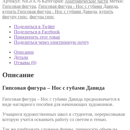
Артикул:
NIGFA76
Категория:
Анатомические части
Метки:
Гипсовая фигура
,
Гипсовая фигура - Нос с губами Давида
,
купить Гипсовая фигура - Нос с губами Давида
,
купить
фигуру гипс
,
фигура гипс
Поделиться в Twitter
Поделиться в Facebook
Прикрепить этот товар
Поделиться через электронную почту
Описание
Детали
Отзывы (0)
Описание
Гипсовая фигура – Нос с губами Давида
Гипсовая фигура – Нос с губами Давида предназначается в
виде наглядного пособия для начинающих художников.
Учащиеся художественных школ и студентов, перерисовывая
которую учатся осваивать работу со светом и тенью.
Так же изображать сложные формы, переносить объем на