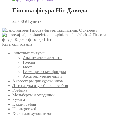
Гіпсова фігура Ніс Давида
220,00
₴
Купить
Гіпсова фігура Трилистник Орнамент
Гіпсова
фігура Барельєф Тондо Пітті
Категорії товарів
Гипсовые фигуры
Анатомические части
Голова
Бюст
Геометрические фигуры
Архитектурные части
Аксессуары для художников
Литература и учебные пособия
Графика
Мольберты и этюдники
Бумага
Каллиграфия
Uncategorized
Холст для художников