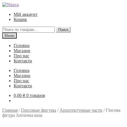
Перейти
Перейти
к
к
Мій аккаунт
навигации
содержимому
Кошик
Искать:
Поиск
Меню
Головна
Магазин
Про нас
Контакти
Головна
Магазин
Про нас
Контакти
0,00
₴
0 товаров
Главная
/
Гипсовые фигуры
/
Архитектурные части
/
Гіпсова
фігура Антична ваза