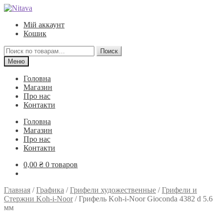
Перейти
Перейти
к
к
Мій аккаунт
навигации
содержимому
Кошик
Искать:
Поиск
Меню
Головна
Магазин
Про нас
Контакти
Головна
Магазин
Про нас
Контакти
0,00
₴
0 товаров
Главная
/
Графика
/
Грифели художественные
/
Грифели и
Стержни Koh-i-Noor
/
Грифель Koh-i-Noor Gioconda 4382 d 5.6
мм