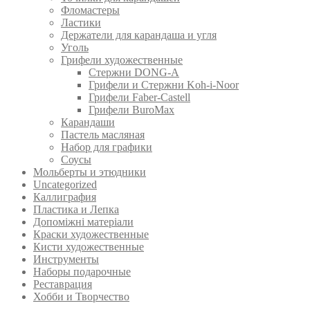
Фломастеры
Ластики
Держатели для карандаша и угля
Уголь
Грифели художественные
Стержни DONG-A
Грифели и Стержни Koh-i-Noor
Грифели Faber-Castell
Грифели BuroMax
Карандаши
Пастель масляная
Набор для графики
Соусы
Мольберты и этюдники
Uncategorized
Каллиграфия
Пластика и Лепка
Допоміжні матеріали
Краски художественные
Кисти художественные
Инструменты
Наборы подарочные
Реставрация
Хобби и Творчество