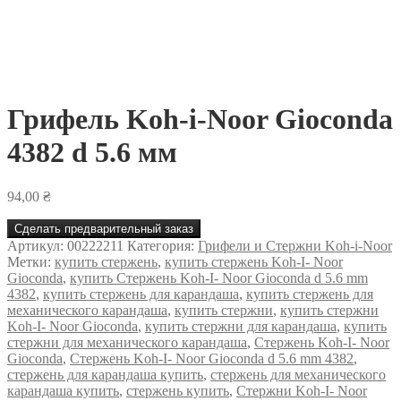
Грифель Koh-i-Noor Gioconda
4382 d 5.6 мм
94,00
₴
Сделать предварительный заказ
Артикул:
00222211
Категория:
Грифели и Стержни Koh-i-Noor
Метки:
купить стержень
,
купить стержень Koh-I- Noor
Gioconda
,
купить Стержень Koh-I- Noor Gioconda d 5.6 mm
4382
,
купить стержень для карандаша
,
купить стержень для
механического карандаша
,
купить стержни
,
купить стержни
Koh-I- Noor Gioconda
,
купить стержни для карандаша
,
купить
стержни для механического карандаша
,
Стержень Koh-I- Noor
Gioconda
,
Стержень Koh-I- Noor Gioconda d 5.6 mm 4382
,
стержень для карандаша купить
,
стержень для механического
карандаша купить
,
стержень купить
,
Стержни Koh-I- Noor