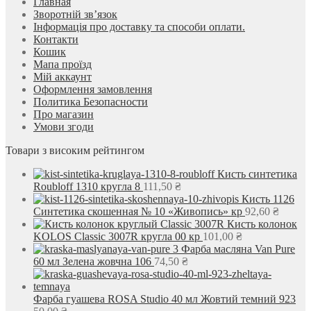
Главная
Зворотній зв’язок
Інформація про доставку та способи оплати.
Контакти
Кошик
Мапа проїзд
Мій аккаунт
Оформлення замовлення
Политика Безопасности
Про магазин
Умови згоди
Товари з високим рейтингом
Кисть синтетика
Roubloff 1310 кругла 8
111,50
₴
Кисть 1126
Синтетика скошенная № 10 «Живопись» кр
92,60
₴
Кисть колонок
KOLOS Classic 3007R кругла 00 кр
101,00
₴
Фарба масляна Van Pure
60 мл Зелена жовчна 106
74,50
₴
Фарба гуашева ROSA Studio 40 мл Жовтий темний 923