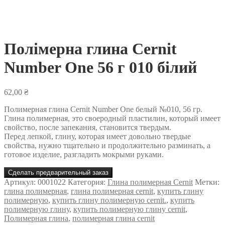
Полімерна глина Cernit
Number One 56 г 010 білий
62,00
₴
Полимерная глина Cernit Number One белый №010, 56 гр.
Глина полимерная, это своеродный пластилин, который имеет
свойство, после запекания, становится твердым.
Перед лепкой, глину, которая имеет довольно твердые
свойства, нужно тщательно и продолжительно разминать, а
готовое изделие, разгладить мокрыми руками.
Сделать предварительный заказ
Артикул:
0001022
Категория:
Глина полимерная Cernit
Метки:
глина полимерная
,
глина полимерная cernit
,
купить глину
полимерную
,
купить глину полимерную cernit.
,
купить
полимерную глину
,
купить полимерную глину cernit
,
Полимерная глина
,
полимерная глина cernit