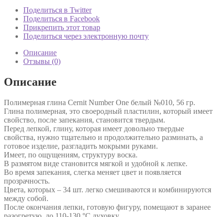
Поделиться в Twitter
Поделиться в Facebook
Прикрепить этот товар
Поделиться через электронную почту
Описание
Отзывы (0)
Описание
Полимерная глина Cernit Number One белый №010, 56 гр.
Глина полимерная, это своеродный пластилин, который имеет
свойство, после запекания, становится твердым.
Перед лепкой, глину, которая имеет довольно твердые
свойства, нужно тщательно и продолжительно разминать, а
готовое изделие, разгладить мокрыми руками.
Имеет, по ощущениям, структуру воска.
В размятом виде становится мягкой и удобной к лепке.
Во время запекания, слегка меняет цвет и появляется
прозрачность.
Цвета, которых – 34 шт. легко смешиваются и комбинируются
между собой.
После окончания лепки, готовую фигуру, помещают в заранее
разогретую, до 110-130 °C духовку.