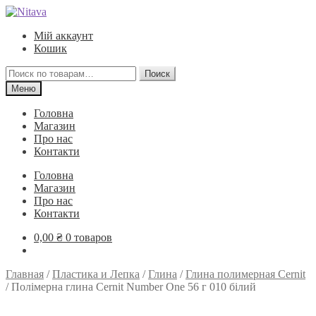
Перейти
Перейти
к
к
Мій аккаунт
навигации
содержимому
Кошик
Искать:
Поиск
Меню
Головна
Магазин
Про нас
Контакти
Головна
Магазин
Про нас
Контакти
0,00
₴
0 товаров
Главная
/
Пластика и Лепка
/
Глина
/
Глина полимерная Cernit
/
Полімерна глина Cernit Number One 56 г 010 білий