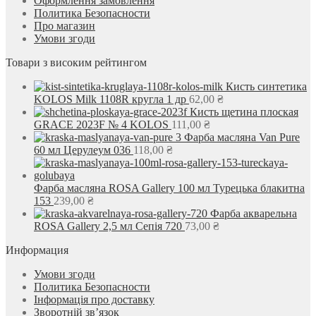
Оформлення замовлення
Политика Безопасности
Про магазин
Умови згоди
Товари з високим рейтингом
Кисть синтетика
KOLOS Milk 1108R кругла 1 др
62,00
₴
Кисть щетина плоская
GRACE 2023F № 4 KOLOS
111,00
₴
Фарба масляна Van Pure
60 мл Церулеум 036
118,00
₴
Фарба масляна ROSA Gallery 100 мл Турецька блакитна
153
239,00
₴
Фарба акварельна
ROSA Gallery 2,5 мл Сепія 720
73,00
₴
Информация
Умови згоди
Политика Безопасности
Інформація про доставку
Зворотній зв’язок