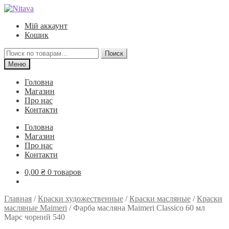
Перейти
Перейти
к
к
Мій аккаунт
навигации
содержимому
Кошик
Искать:
Поиск
Меню
Головна
Магазин
Про нас
Контакти
Головна
Магазин
Про нас
Контакти
0,00
₴
0 товаров
Главная
/
Краски художественные
/
Краски масляные
/
Краски
масляные Maimeri
/
Фарба масляна Maimeri Classico 60 мл
Марс чорний 540