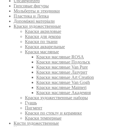
Uncategorized
Гипсовые фигуры
Мольберты и этюдники
Пластика и Лепка
Допоміжні матеріали
Краски художественные
Краски акриловые
Краски для декора
Краски по ткани
Краски акварельные
Краски масляные
Краски масляные ROSA
Краски масляные Подольск
Краски масляные Van Pure
Краски масляные Лазурит
Краски масляные Art Creation
Краски масляные Van Gogh
Краски масляные Maimeri
Краски масляные Академия
Краски художественные наборы
Гуашь
Пигмент
Краски по стеклу и керамике
Краски темперные
Кисти художественные