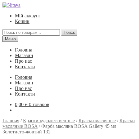
Перейти
Перейти
к
к
Мій аккаунт
навигации
содержимому
Кошик
Искать:
Поиск
Меню
Головна
Магазин
Про нас
Контакти
Головна
Магазин
Про нас
Контакти
0,00
₴
0 товаров
Главная
/
Краски художественные
/
Краски масляные
/
Краски
масляные ROSA
/
Фарба масляна ROSA Gallery 45 мл
Золотисто-жовтий 132