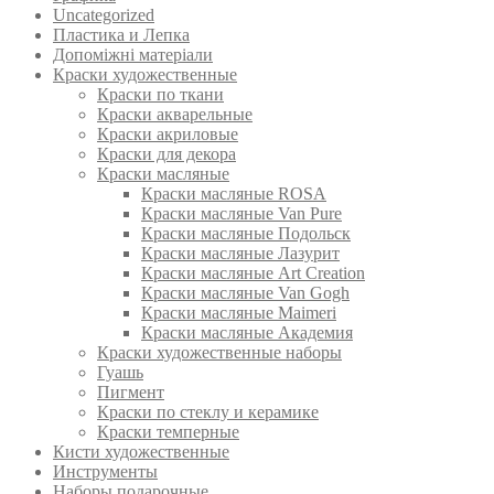
Uncategorized
Пластика и Лепка
Допоміжні матеріали
Краски художественные
Краски по ткани
Краски акварельные
Краски акриловые
Краски для декора
Краски масляные
Краски масляные ROSA
Краски масляные Van Pure
Краски масляные Подольск
Краски масляные Лазурит
Краски масляные Art Creation
Краски масляные Van Gogh
Краски масляные Maimeri
Краски масляные Академия
Краски художественные наборы
Гуашь
Пигмент
Краски по стеклу и керамике
Краски темперные
Кисти художественные
Инструменты
Наборы подарочные