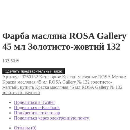
Фарба масляна ROSA Gallery
45 мл Золотисто-жовтий 132
133,50
₴
Сделать предварительный заказ
Артикул:
3260132
Категория:
Краски масляные ROSA
Метки:
Краска масляная 45 мл ROSA Gallery № 132 золотисто-
желтый
,
купить Краска масляная 45 мл ROSA Gallery № 132
золотисто- желтый
Поделиться в Twitter
Поделиться в Facebook
Прикрепить этот товар
Поделиться через электронную почту
Отзывы (0)