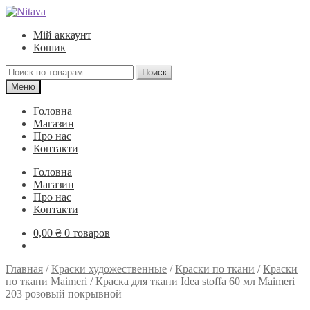
Перейти
Перейти
к
к
Мій аккаунт
навигации
содержимому
Кошик
Искать:
Поиск
Меню
Головна
Магазин
Про нас
Контакти
Головна
Магазин
Про нас
Контакти
0,00
₴
0 товаров
Главная
/
Краски художественные
/
Краски по ткани
/
Краски
по ткани Maimeri
/
Краска для ткани Idea stoffa 60 мл Maimeri
203 розовый покрывной