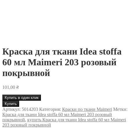
Краска для ткани Idea stoffa
60 мл Maimeri 203 розовый
покрывной
101,00
₴
Купить в один клик
Количество
Купить
товара
Артикул:
5014203
Категория:
Краски по ткани Maimeri
Метки:
Краска
Краска для ткани Idea stoffa 60 мл Maimeri 203 розовый
для
покрывной
,
купить Краска для ткани Idea stoffa 60 мл Maimeri
ткани
203 розовый покрывной
Idea