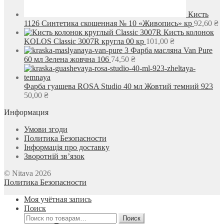
Кисть
1126 Синтетика скошенная № 10 «Живопись» кр
92,60
₴
Кисть колонок
KOLOS Classic 3007R кругла 00 кр
101,00
₴
Фарба масляна Van Pure
60 мл Зелена жовчна 106
74,50
₴
Фарба гуашева ROSA Studio 40 мл Жовтий темний 923
50,00
₴
Информация
Умови згоди
Политика Безопасности
Інформація про доставку
Зворотній зв’язок
© Nitava 2026
Политика Безопасности
Моя учётная запись
Поиск
Искать:
Поиск