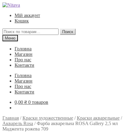
Перейти
Перейти
к
к
Мій аккаунт
навигации
содержимому
Кошик
Искать:
Поиск
Меню
Головна
Магазин
Про нас
Контакти
Головна
Магазин
Про нас
Контакти
0,00
₴
0 товаров
Главная
/
Краски художественные
/
Краски акварельные
/
Акварель Rosa
/
Фарба акварельна ROSA Gallery 2,5 мл
Маджента рожева 709