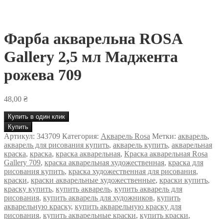
Фарба акварельна ROSA
Gallery 2,5 мл Маджента
рожева 709
48,00
₴
Купить в один клик
Количество
Купить
товара
Артикул:
343709
Категория:
Акварель Rosa
Метки:
акварель
,
Фарба
акварель для рисования купить
,
акварель купить
,
акварельная
акварельна
краска
,
краска
,
краска акварельная
,
Краска акварельная Rosa
ROSA
Gallery 709
,
краска акварельная художественная
,
краска для
Gallery
рисования купить
,
краска художественная для рисования
,
2,5
краски
,
краски акварельные художественные
,
краски купить
,
мл
краску купить
,
купить акварель
,
купить акварель для
Маджента
рисования
,
купить акварель для художников
,
купить
рожева
акварельную краску
,
купить акварельную краску для
709
рисования
,
купить акварельные краски
,
купить краски
,