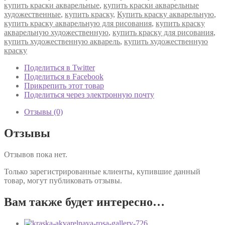
купить краски акварельные
,
купить краски акварельные
художественные
,
купить краску
,
Купить краску акварельную
,
купить краску акварельную для рисования
,
купить краску
акварельную художественную
,
купить краску для рисования
,
купить художественную акварель
,
купить художественную
краску
Поделиться в Twitter
Поделиться в Facebook
Прикрепить этот товар
Поделиться через электронную почту
Отзывы (0)
Отзывы
Отзывов пока нет.
Только зарегистрированные клиенты, купившие данный
товар, могут публиковать отзывы.
Вам также будет интересно…