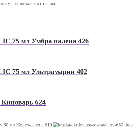
 могут публиковать отзывы.
IC 75 мл Умбра палена 426
IC 75 мл Ультрамарин 402
 Киноварь 624
y 60 мл Жовто-зелена 610
Фар