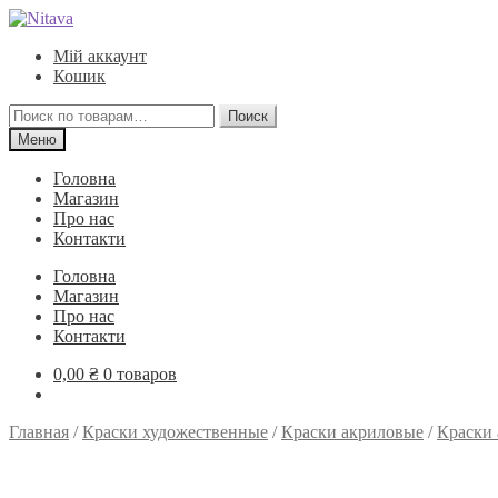
Перейти
Перейти
к
к
Мій аккаунт
навигации
содержимому
Кошик
Искать:
Поиск
Меню
Головна
Магазин
Про нас
Контакти
Головна
Магазин
Про нас
Контакти
0,00
₴
0 товаров
Главная
/
Краски художественные
/
Краски акриловые
/
Краски 