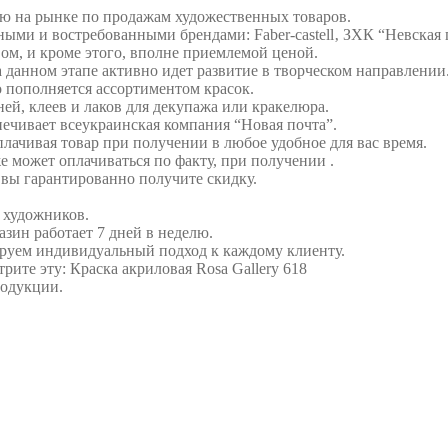
ию на рынке по продажам художественных товаров.
ыми и востребованными брендами: Faber-castell‚ ЗХК “Невская 
ом, и кроме этого, вполне приемлемой ценой.
 данном этапе активно идет развитие в творческом направлении
о пополняется ассортиментом красок.
ей, клеев и лаков для декупажа или кракелюра.
печивает всеукраинская компания “Новая почта”.
плачивая товар при получении в любое удобное для вас время.
же может оплачиваться по факту, при получении .
вы гарантированно получите скидку.
 художников.
зин работает 7 дней в неделю.
руем индивидуальный подход к каждому клиенту.
рите эту: Краска акриловая Rosa Gallery 618
родукции.