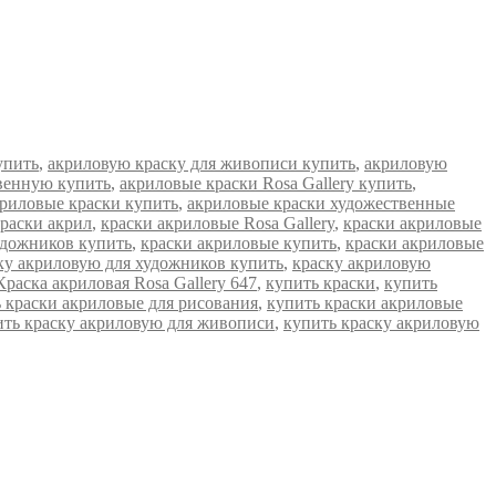
упить
,
акриловую краску для живописи купить
,
акриловую
венную купить
,
акриловые краски Rosa Gallery купить
,
риловые краски купить
,
акриловые краски художественные
раски акрил
,
краски акриловые Rosa Gallery
,
краски акриловые
удожников купить
,
краски акриловые купить
,
краски акриловые
ку акриловую для художников купить
,
краску акриловую
Краска акриловая Rosa Gallery 647
,
купить краски
,
купить
 краски акриловые для рисования
,
купить краски акриловые
ить краску акриловую для живописи
,
купить краску акриловую