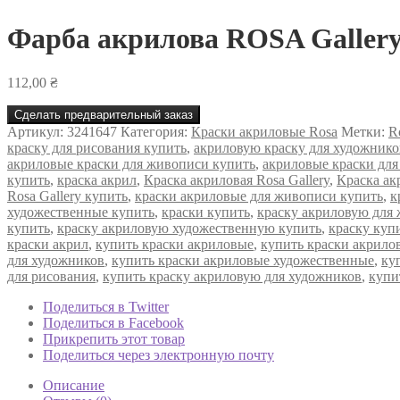
Фарба акрилова ROSA Gallery
112,00
₴
Сделать предварительный заказ
Артикул:
3241647
Категория:
Краски акриловые Rosa
Метки:
R
краску для рисования купить
,
акриловую краску для художнико
акриловые краски для живописи купить
,
акриловые краски для
купить
,
краска акрил
,
Краска акриловая Rosa Gallery
,
Краска ак
Rosa Gallery купить
,
краски акриловые для живописи купить
,
к
художественные купить
,
краски купить
,
краску акриловую для
купить
,
краску акриловую художественную купить
,
краску куп
краски акрил
,
купить краски акриловые
,
купить краски акрилов
для художников
,
купить краски акриловые художественные
,
ку
для рисования
,
купить краску акриловую для художников
,
купи
Поделиться в Twitter
Поделиться в Facebook
Прикрепить этот товар
Поделиться через электронную почту
Описание