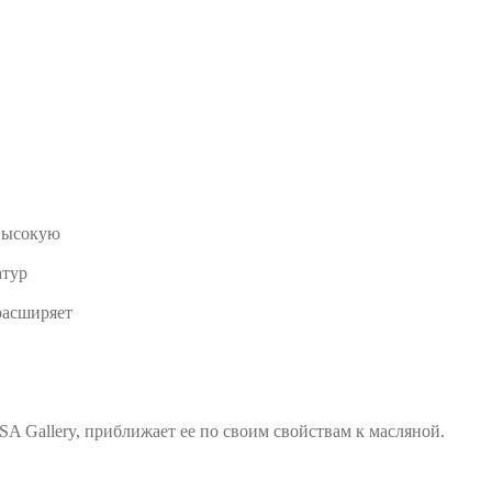
высокую
атур
расширяет
и
A Gallery, приближает ее по своим свойствам к масляной.