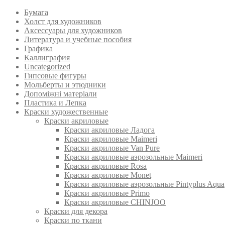
Бумага
Холст для художников
Аксессуары для художников
Литература и учебные пособия
Графика
Каллиграфия
Uncategorized
Гипсовые фигуры
Мольберты и этюдники
Допоміжні матеріали
Пластика и Лепка
Краски художественные
Краски акриловые
Краски акриловые Ладога
Краски акриловые Maimeri
Краски акриловые Van Pure
Краски акриловые аэрозольные Maimeri
Краски акриловые Rosa
Краски акриловые Monet
Краски акриловые аэрозольные Pintyplus Aqua
Краски акриловые Primo
Краски акриловые CHINJOO
Краски для декора
Краски по ткани