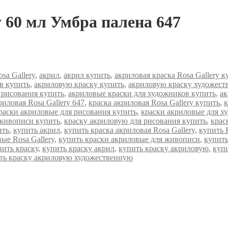
 60 мл Умбра палена 647
osa Gallery
,
акрил
,
акрил купить
,
акриловая краска Rosa Gallery к
в купить
,
акриловую краску купить
,
акриловую краску художест
 рисования купить
,
акриловые краски для художников купить
,
ак
риловая Rosa Gallery 647
,
краска акриловая Rosa Gallery купить
,
к
раски акриловые для рисования купить
,
краски акриловые для х
 живописи купить
,
краску акриловую для рисования купить
,
крас
ить
,
купить акрил
,
купить краска акриловая Rosa Gallery
,
купить 
ые Rosa Gallery
,
купить краски акриловые для живописи
,
купить
пить краску
,
купить краску акрил
,
купить краску акриловую
,
куп
ть краску акриловую художественную