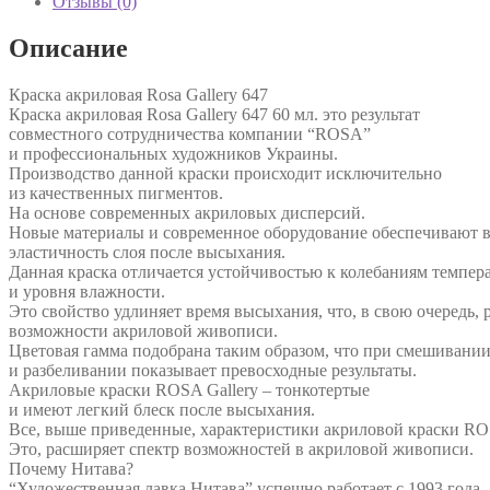
Отзывы (0)
Описание
Краска акриловая Rosa Gallery 647
Краска акриловая Rosa Gallery 647 60 мл. это результат
совместного сотрудничества компании “ROSA”
и профессиональных художников Украины.
Производство данной краски происходит исключительно
из качественных пигментов.
На основе современных акриловых дисперсий.
Новые материалы и современное оборудование обеспечивают 
эластичность слоя после высыхания.
Данная краска отличается устойчивостью к колебаниям темпер
и уровня влажности.
Это свойство удлиняет время высыхания, что, в свою очередь, 
возможности акриловой живописи.
Цветовая гамма подобрана таким образом, что при смешивани
и разбеливании показывает превосходные результаты.
Акриловые краски ROSA Gallery – тонкотертые
и имеют легкий блеск после высыхания.
Все, выше приведенные, характеристики акриловой краски ROS
Это, расширяет спектр возможностей в акриловой живописи.
Почему Нитава?
“Художественная лавка Нитава” успешно работает с 1993 года.