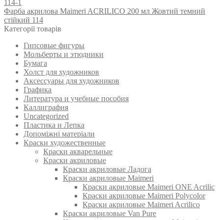
Фарба акрилова Maimeri ACRILICO 200 мл Жовтий темний
стійкий 114
Категорії товарів
Гипсовые фигуры
Мольберты и этюдники
Бумага
Холст для художников
Аксессуары для художников
Графика
Литература и учебные пособия
Каллиграфия
Uncategorized
Пластика и Лепка
Допоміжні матеріали
Краски художественные
Краски акварельные
Краски акриловые
Краски акриловые Ладога
Краски акриловые Maimeri
Краски акриловые Maimeri ONE Acrilic
Краски акриловые Maimeri Polycolor
Краски акриловые Maimeri Acrilico
Краски акриловые Van Pure