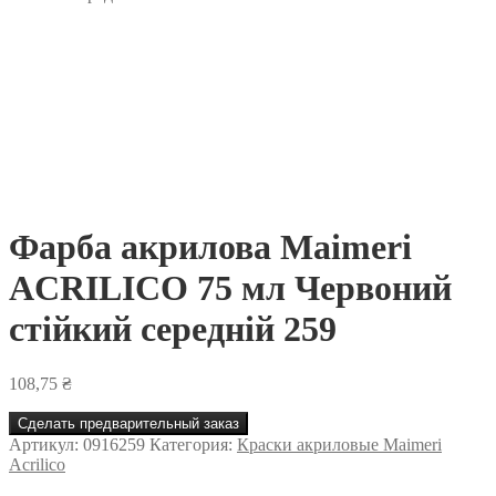
Фарба акрилова Maimeri
ACRILICO 75 мл Червоний
стійкий середній 259
108,75
₴
Сделать предварительный заказ
Артикул:
0916259
Категория:
Краски акриловые Maimeri
Acrilico