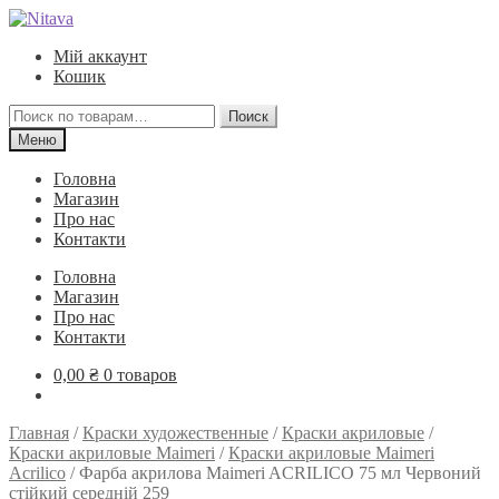
Перейти
Перейти
к
к
Мій аккаунт
навигации
содержимому
Кошик
Искать:
Поиск
Меню
Головна
Магазин
Про нас
Контакти
Головна
Магазин
Про нас
Контакти
0,00
₴
0 товаров
Главная
/
Краски художественные
/
Краски акриловые
/
Краски акриловые Maimeri
/
Краски акриловые Maimeri
Acrilico
/
Фарба акрилова Maimeri ACRILICO 75 мл Червоний
стійкий середній 259