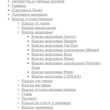
Литература и учебные пособия
Графика
Пластика и Лепка
Допоміжні матеріали
Краски художественные
Краски по ткани
Краски акварельные
Краски акриловые
Краски акриловые Ладога
Краски акриловые Maimeri
Краски акриловые Van Pure
Краски акриловые аэрозольные Maimeri
Краски акриловые Rosa
Краски акриловые Monet
Краски акриловые аэрозольные Pintyplus
Aqua
Краски акриловые Primo
Краски акриловые CHINJOO
Краски для декора
Краски масляные
Краски художественные наборы
Гуашь
Пигмент
Краски по стеклу и керамике
Краски темперные