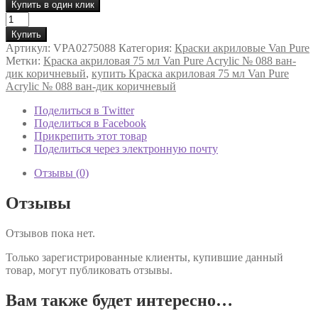
Купить в один клик
Количество
товара
Купить
Фарба
Артикул:
VPA0275088
Категория:
Краски акриловые Van Pure
акрилова
Метки:
Краска акриловая 75 мл Van Pure Acrylic № 088 ван-
Van
дик коричневый
,
купить Краска акриловая 75 мл Van Pure
Pure
Acrylic № 088 ван-дик коричневый
Acrylic
75
Поделиться в Twitter
мл
Поделиться в Facebook
Ван-
Прикрепить этот товар
Дік
Поделиться через электронную почту
коричневий
088
Отзывы (0)
Отзывы
Отзывов пока нет.
Только зарегистрированные клиенты, купившие данный
товар, могут публиковать отзывы.
Вам также будет интересно…