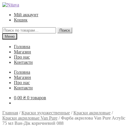
Перейти
Перейти
к
к
Мій аккаунт
навигации
содержимому
Кошик
Искать:
Поиск
Меню
Головна
Магазин
Про нас
Контакти
Головна
Магазин
Про нас
Контакти
0,00
₴
0 товаров
Главная
/
Краски художественные
/
Краски акриловые
/
Краски акриловые Van Pure
/
Фарба акрилова Van Pure Acrylic
75 мл Ван-Дік коричневий 088