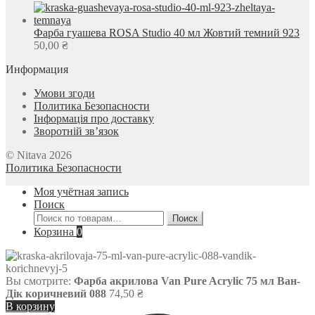
Фарба гуашева ROSA Studio 40 мл Жовтий темний 923
50,00
₴
Информация
Умови згоди
Политика Безопасности
Інформація про доставку
Зворотній зв’язок
© Nitava 2026
Политика Безопасности
Моя учётная запись
Поиск
Искать:
Поиск
Корзина
0
Вы смотрите:
Фарба акрилова Van Pure Acrylic 75 мл Ван-
Дік коричневий 088
74,50
₴
В корзину