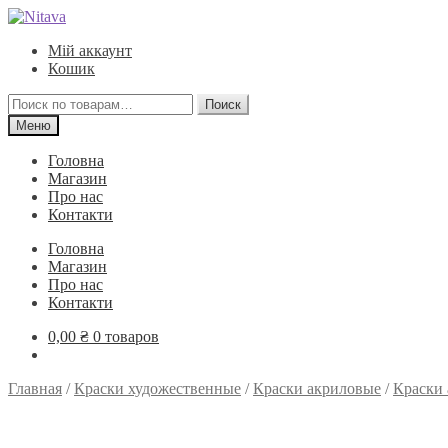
Перейти
Перейти
к
к
Мій аккаунт
навигации
содержимому
Кошик
Искать:
Поиск
Меню
Головна
Магазин
Про нас
Контакти
Головна
Магазин
Про нас
Контакти
0,00
₴
0 товаров
Главная
/
Краски художественные
/
Краски акриловые
/
Краски 