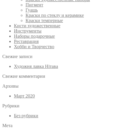
Пигмент
Гуашь
Краски по стеклу и керамике
Краски темперные
Кисти художественные
Инструменты
Наборы подарочные
Реставрация
Хобби и Творчество
Свежие записи
Художня лавка Нітава
Свежие комментарии
Архивы
Март 2020
Рубрики
Без рубрики
Мета