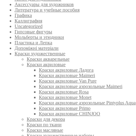
Аксессуары для художников
Литература и учебные пособия
Графика
Каллиграфия
Uncategorized
Гипсовые фигуры
Мольберты и этюдники
Пластика и Лепка
Допоміжні матеріали
Краски художественные
Краски акварельные
Краски акриловые
Краски акриловые Ладога
Краски акриловые Maimeri
Краски акриловые Van Pure
Краски акриловые аэрозольные Maimeri
Краски акриловые Rosa
Краски акриловые Monet
Краски акриловые аэрозольные Pintyplus Aqua
Краски акриловые Primo
Краски акриловые CHINJOO
Краски для декора
Краски по ткани
Краски масляные
Краски художественные наборы