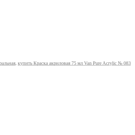
уральная
,
купить Краска акриловая 75 мл Van Pure Acrylic № 083