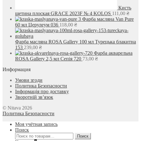
Кисть
щетина плоская GRACE 2023F № 4 KOLOS
111,00
₴
Фарба масляна Van Pure
60 мл Церулеум 036
118,00
₴
Фарба масляна ROSA Gallery 100 мл Турецька блакитна
153
239,00
₴
Фарба акварельна
ROSA Gallery 2,5 мл Сепія 720
73,00
₴
Информация
Умови згоди
Политика Безопасности
Інформація про доставку
Зворотній зв’язок
© Nitava 2026
Политика Безопасности
Моя учётная запись
Поиск
Искать:
Поиск