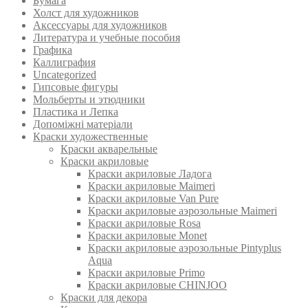
Бумага
Холст для художников
Аксессуары для художников
Литература и учебные пособия
Графика
Каллиграфия
Uncategorized
Гипсовые фигуры
Мольберты и этюдники
Пластика и Лепка
Допоміжні матеріали
Краски художественные
Краски акварельные
Краски акриловые
Краски акриловые Ладога
Краски акриловые Maimeri
Краски акриловые Van Pure
Краски акриловые аэрозольные Maimeri
Краски акриловые Rosa
Краски акриловые Monet
Краски акриловые аэрозольные Pintyplus
Aqua
Краски акриловые Primo
Краски акриловые CHINJOO
Краски для декора