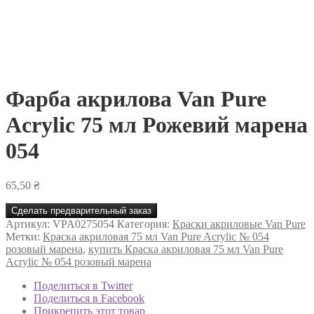
Фарба акрилова Van Pure
Acrylic 75 мл Рожевий марена
054
65,50
₴
Сделать предварительный заказ
Артикул:
VPA0275054
Категория:
Краски акриловые Van Pure
Метки:
Краска акриловая 75 мл Van Pure Acrylic № 054
розовый марена
,
купить Краска акриловая 75 мл Van Pure
Acrylic № 054 розовый марена
Поделиться в Twitter
Поделиться в Facebook
Прикрепить этот товар