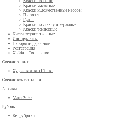
Краски по ткани
Краски масляные
Краски художественные наборы
Пигмент
Гуашь
Краски по стеклу и керамике
Краски темперные
Кисти художественные
Инструменты
Наборы подарочные
Реставрация
Хобби и Творчество
Свежие записи
Художня лавка Нітава
Свежие комментарии
Архивы
Март 2020
Рубрики
Без рубрики