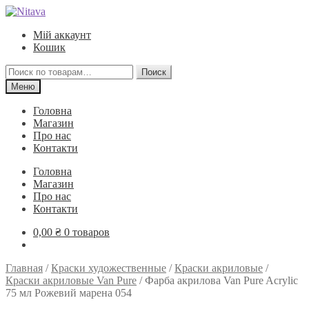
Перейти
Перейти
к
к
Мій аккаунт
навигации
содержимому
Кошик
Искать:
Поиск
Меню
Головна
Магазин
Про нас
Контакти
Головна
Магазин
Про нас
Контакти
0,00
₴
0 товаров
Главная
/
Краски художественные
/
Краски акриловые
/
Краски акриловые Van Pure
/
Фарба акрилова Van Pure Acrylic
75 мл Рожевий марена 054