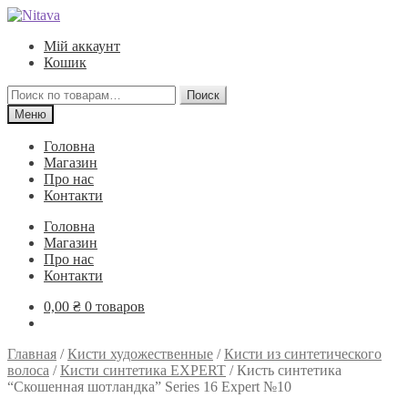
Перейти
Перейти
к
к
Мій аккаунт
навигации
содержимому
Кошик
Искать:
Поиск
Меню
Головна
Магазин
Про нас
Контакти
Головна
Магазин
Про нас
Контакти
0,00
₴
0 товаров
Главная
/
Кисти художественные
/
Кисти из синтетического
волоса
/
Кисти синтетика EXPERT
/
Кисть синтетика
“Скошенная шотландка” Series 16 Expert №10