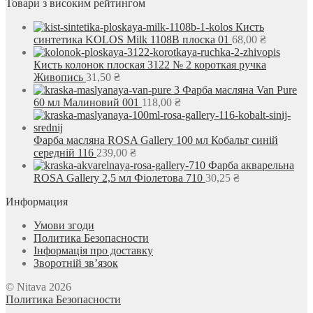
Товари з високим рейтингом
Кисть
синтетика KOLOS Milk 1108B плоска 01
68,00
₴
Кисть колонок плоская 3122 № 2 короткая ручка
Живопись
31,50
₴
Фарба масляна Van Pure
60 мл Малиновий 001
118,00
₴
Фарба масляна ROSA Gallery 100 мл Кобальт синій
середній 116
239,00
₴
Фарба акварельна
ROSA Gallery 2,5 мл Фіолетова 710
30,25
₴
Информация
Умови згоди
Политика Безопасности
Інформація про доставку
Зворотній зв’язок
© Nitava 2026
Политика Безопасности