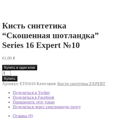
Кисть синтетика
“Скошенная шотландка”
Series 16 Expert №10
61,00
₴
Купить в один клик
Количество
товара
Купить
Кисть
Артикул:
ET01610
Категория:
Кисти синтетика EXPERT
синтетика
"Скошенная
Поделиться в Twitter
шотландка"
Поделиться в Facebook
Series
Прикрепить этот товар
16
Поделиться через электронную почту
Expert
№10
Отзывы (0)