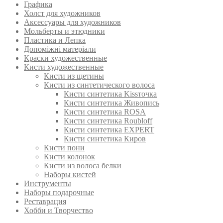
Графика
Холст для художников
Аксессуары для художников
Мольберты и этюдники
Пластика и Лепка
Допоміжні матеріали
Краски художественные
Кисти художественные
Кисти из щетины
Кисти из синтетического волоса
Кисти синтетика Kissточка
Кисти синтетика Живопись
Кисти синтетика ROSA
Кисти синтетика Roubloff
Кисти синтетика EXPERT
Кисти синтетика Киров
Кисти пони
Кисти колонок
Кисти из волоса белки
Наборы кистей
Инструменты
Наборы подарочные
Реставрация
Хобби и Творчество