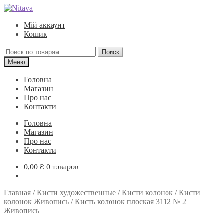
Перейти
Перейти
к
к
Мій аккаунт
навигации
содержимому
Кошик
Искать:
Поиск
Меню
Головна
Магазин
Про нас
Контакти
Головна
Магазин
Про нас
Контакти
0,00
₴
0 товаров
Главная
/
Кисти художественные
/
Кисти колонок
/
Кисти
колонок Живопись
/
Кисть колонок плоская 3112 № 2
Живопись