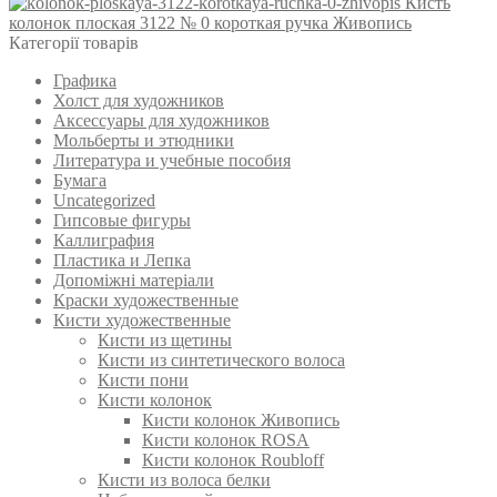
Кисть
колонок плоская 3122 № 0 короткая ручка Живопись
Категорії товарів
Графика
Холст для художников
Аксессуары для художников
Мольберты и этюдники
Литература и учебные пособия
Бумага
Uncategorized
Гипсовые фигуры
Каллиграфия
Пластика и Лепка
Допоміжні матеріали
Краски художественные
Кисти художественные
Кисти из щетины
Кисти из синтетического волоса
Кисти пони
Кисти колонок
Кисти колонок Живопись
Кисти колонок ROSA
Кисти колонок Roubloff
Кисти из волоса белки