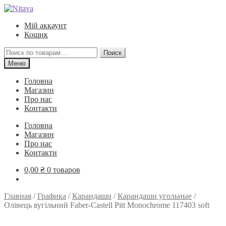
Перейти
Перейти
к
к
Мій аккаунт
навигации
содержимому
Кошик
Искать:
Поиск
Меню
Головна
Магазин
Про нас
Контакти
Головна
Магазин
Про нас
Контакти
0,00
₴
0 товаров
Главная
/
Графика
/
Карандаши
/
Карандаши угольные
/
Олівець вугільний Faber-Castell Pitt Monochrome 117403 soft