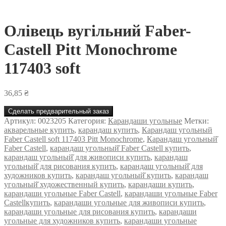
Олівець вугільний Faber-
Castell Pitt Monochrome
117403 soft
36,85
₴
Сделать предварительный заказ
Артикул:
0023205
Категория:
Карандаши угольные
Метки:
акварельные купить
,
карандаш купить
,
Карандаш угольный
Faber Castell soft 117403 Pitt Monochrome
,
Карандаш угольный̆
Faber Castell
,
карандаш угольный̆ Faber Castell купить
,
карандаш угольный̆ для живописи купить
,
карандаш
угольный̆ для рисования купить
,
карандаш угольный̆ для
художников купить
,
карандаш угольный̆ купить
,
карандаш
угольный̆ художественный купить
,
карандаши купить
,
карандаши угольные Faber Castell
,
карандаши угольные Faber
Castellкупить
,
карандаши угольные для живописи купить
,
карандаши угольные для рисования купить
,
карандаши
угольные для художников купить
,
карандаши угольные