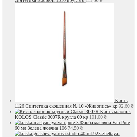
синтетика Roubloff 1310 кругла 8
111,50
₴
Кисть
1126 Синтетика скошенная № 10 «Живопись» кр
92,60
₴
Кисть колонок
KOLOS Classic 3007R кругла 00 кр
101,00
₴
Фарба масляна Van Pure
60 мл Зелена жовчна 106
74,50
₴