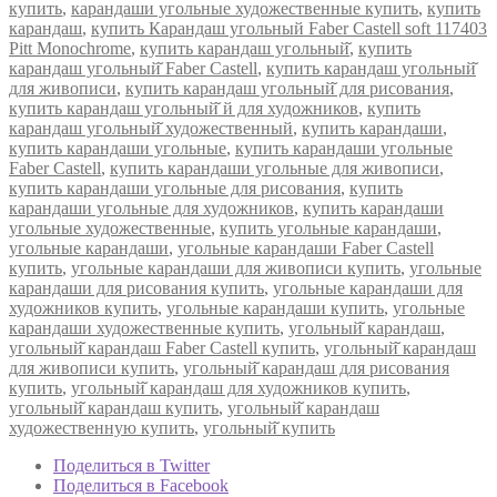
купить
,
карандаши угольные художественные купить
,
купить
карандаш
,
купить Карандаш угольный Faber Castell soft 117403
Pitt Monochrome
,
купить карандаш угольный̆
,
купить
карандаш угольный̆ Faber Castell
,
купить карандаш угольный̆
для живописи
,
купить карандаш угольный̆ для рисования
,
купить карандаш угольный̆ й для художников
,
купить
карандаш угольный̆ художественный
,
купить карандаши
,
купить карандаши угольные
,
купить карандаши угольные
Faber Castell
,
купить карандаши угольные для живописи
,
купить карандаши угольные для рисования
,
купить
карандаши угольные для художников
,
купить карандаши
угольные художественные
,
купить угольные карандаши
,
угольные карандаши
,
угольные карандаши Faber Castell
купить
,
угольные карандаши для живописи купить
,
угольные
карандаши для рисования купить
,
угольные карандаши для
художников купить
,
угольные карандаши купить
,
угольные
карандаши художественные купить
,
угольный̆ карандаш
,
угольный̆ карандаш Faber Castell купить
,
угольный̆ карандаш
для живописи купить
,
угольный̆ карандаш для рисования
купить
,
угольный̆ карандаш для художников купить
,
угольный̆ карандаш купить
,
угольный̆ карандаш
художественную купить
,
угольный̆ купить
Поделиться в Twitter
Поделиться в Facebook