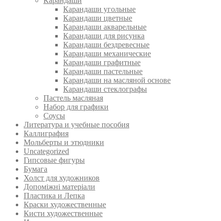
Карандаши
Карандаши угольные
Карандаши цветные
Карандаши акварельные
Карандаши для рисунка
Карандаши бездревесные
Карандаши механические
Карандаши графитные
Карандаши пастельные
Карандаши на масляной основе
Карандаши стеклографы
Пастель масляная
Набор для графики
Соусы
Литература и учебные пособия
Каллиграфия
Мольберты и этюдники
Uncategorized
Гипсовые фигуры
Бумага
Холст для художников
Допоміжні матеріали
Пластика и Лепка
Краски художественные
Кисти художественные