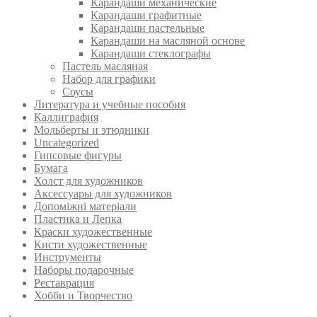
Карандаши механические
Карандаши графитные
Карандаши пастельные
Карандаши на масляной основе
Карандаши стеклографы
Пастель масляная
Набор для графики
Соусы
Литература и учебные пособия
Каллиграфия
Мольберты и этюдники
Uncategorized
Гипсовые фигуры
Бумага
Холст для художников
Аксессуары для художников
Допоміжні матеріали
Пластика и Лепка
Краски художественные
Кисти художественные
Инструменты
Наборы подарочные
Реставрация
Хобби и Творчество