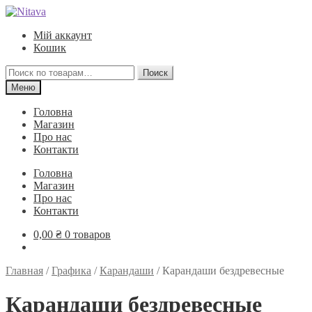
Перейти
Перейти
к
к
Мій аккаунт
навигации
содержимому
Кошик
Искать:
Поиск
Меню
Головна
Магазин
Про нас
Контакти
Головна
Магазин
Про нас
Контакти
0,00
₴
0 товаров
Главная
/
Графика
/
Карандаши
/
Карандаши бездревесные
Карандаши бездревесные