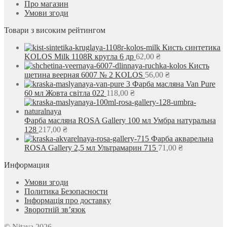
Про магазин
Умови згоди
Товари з високим рейтингом
Кисть синтетика
KOLOS Milk 1108R кругла 6 др
62,00
₴
Кисть
щетина веерная 6007 № 2 KOLOS
56,00
₴
Фарба масляна Van Pure
60 мл Жовта світла 022
118,00
₴
Фарба масляна ROSA Gallery 100 мл Умбра натуральна
128
217,00
₴
Фарба акварельна
ROSA Gallery 2,5 мл Ультрамарин 715
71,00
₴
Информация
Умови згоди
Политика Безопасности
Інформація про доставку
Зворотній зв’язок
© Nitava 2026