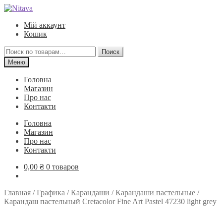
Перейти
Перейти
к
к
Мій аккаунт
навигации
содержимому
Кошик
Искать:
Поиск
Меню
Головна
Магазин
Про нас
Контакти
Головна
Магазин
Про нас
Контакти
0,00
₴
0 товаров
Главная
/
Графика
/
Карандаши
/
Карандаши пастельные
/
Карандаш пастельный Cretacolor Fine Art Pastel 47230 light grey