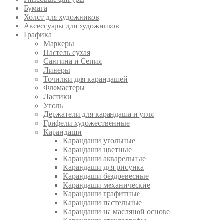
Бумага
Холст для художников
Аксессуары для художников
Графика
Маркеры
Пастель сухая
Сангина и Сепия
Линеры
Точилки для карандашей
Фломастеры
Ластики
Уголь
Держатели для карандаша и угля
Грифели художественные
Карандаши
Карандаши угольные
Карандаши цветные
Карандаши акварельные
Карандаши для рисунка
Карандаши бездревесные
Карандаши механические
Карандаши графитные
Карандаши пастельные
Карандаши на масляной основе