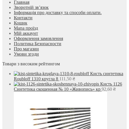
Главная
Зворотній зв’язок
Інформація про доставку та способи оплати.
Контакти
Кошик
Мапа проїзд
Мій аккаунт
Оформлення замовлення
Политика Безопасности
Про магазин
Умови згоди
Товари з високим рейтингом
Кисть синтетика
Roubloff 1310 кругла 8
111,50
₴
Кисть 1126
Синтетика скошенная № 10 «Живопись» кр
92,60
₴