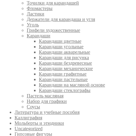
Точилки для карандашей
Фломастеры
Ластики
Держатели для карандаша и угля
Уголь
Грифели художественные
Карандаши
Карандаши цветные
Карандаши угольные
Карандаши акварельные
Карандаши для рисунка
Карандаши бездревесные
Карандаши механические
Карандаши графитные
Карандаши пастельные
Карандаши на масляной основе
Карандаши стеклографы
Пастель масляная
Набор для графики
Соусы
Литература и учебные пособия
Каллиграфия
Мольберты и этюдники
Uncategorized
Гипсовые фигуры