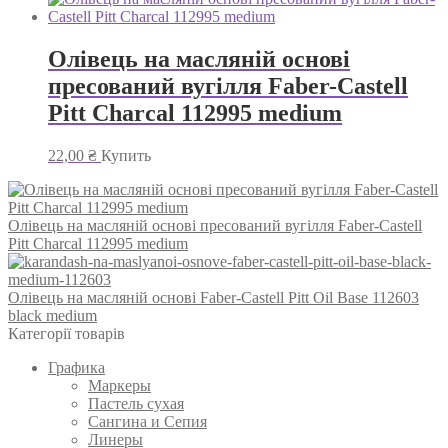
Олівець на масляній основі
пресований вугілля Faber-Castell
Pitt Charcal 112995 medium
22,00
₴
Купить
Олівець на масляній основі пресований вугілля Faber-Castell
Pitt Charcal 112995 medium
Олівець на масляній основі Faber-Castell Pitt Oil Base 112603
black medium
Категорії товарів
Графика
Маркеры
Пастель сухая
Сангина и Сепия
Линеры