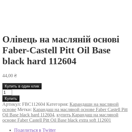
Олівець на масляній основі
Faber-Castell Pitt Oil Base
black hard 112604
44,00
₴
Купить в один клик
Количество
товара
Купить
Олівець
Артикул:
FBC112604
Категория:
Карандаши на масляной
на
основе
Метки:
Карандаш на масляной основе Faber Castell Pitt
масляній
Oil Base black hard 112604
,
купить Карандаш на масляной
основі
основе Faber Castell Pitt Oil Base black extra soft 112601
Faber-
Castell
Поделиться в Twitter