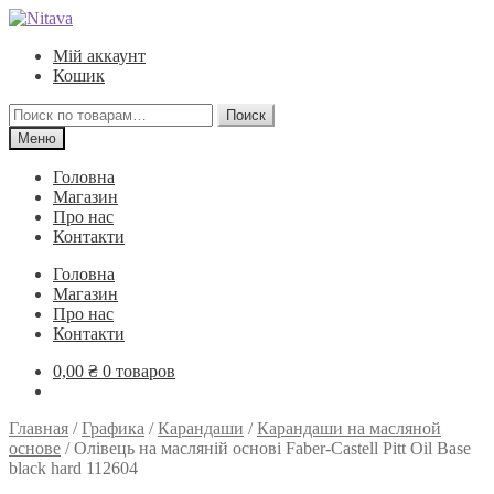
Перейти
Перейти
к
к
Мій аккаунт
навигации
содержимому
Кошик
Искать:
Поиск
Меню
Головна
Магазин
Про нас
Контакти
Головна
Магазин
Про нас
Контакти
0,00
₴
0 товаров
Главная
/
Графика
/
Карандаши
/
Карандаши на масляной
основе
/
Олівець на масляній основі Faber-Castell Pitt Oil Base
black hard 112604