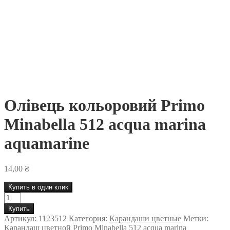
Олівець кольоровий Primo
Minabella 512 acqua marina
aquamarine
14,00
₴
Купить в один клик
Количество
товара
Купить
Олівець
Артикул:
1123512
Категория:
Карандаши цветные
Метки:
кольоровий
Карандаш цветной Primo Minabella 512 acqua marina