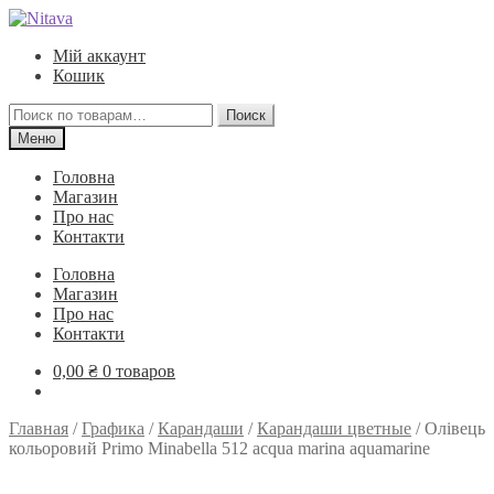
Перейти
Перейти
к
к
Мій аккаунт
навигации
содержимому
Кошик
Искать:
Поиск
Меню
Головна
Магазин
Про нас
Контакти
Головна
Магазин
Про нас
Контакти
0,00
₴
0 товаров
Главная
/
Графика
/
Карандаши
/
Карандаши цветные
/
Олівець
кольоровий Primo Minabella 512 acqua marina aquamarine