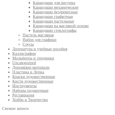
Карандаши для рисунка
Карандаши механические
Карандаши бездревесные
Карандаши графитные
Карандаши пастельные
Карандаши на масляной основе
Карандаши стеклографы
Пастель масляная
Набор для графики
Соусы
Литература и учебные пособия
Каллиграфия
Мольберты и этюдники
Uncategorized
Допоміжні матеріали
Пластика и Лепка
Краски художественные
Кисти художественные
Инструменты
Наборы подарочные
Реставрация
Хобби и Творчество
Свежие записи