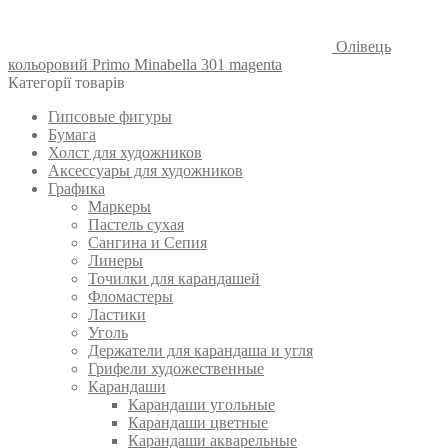
Олівець
кольоровий Primo Minabella 301 magenta
Категорії товарів
Гипсовые фигуры
Бумага
Холст для художников
Аксессуары для художников
Графика
Маркеры
Пастель сухая
Сангина и Сепия
Линеры
Точилки для карандашей
Фломастеры
Ластики
Уголь
Держатели для карандаша и угля
Грифели художественные
Карандаши
Карандаши угольные
Карандаши цветные
Карандаши акварельные