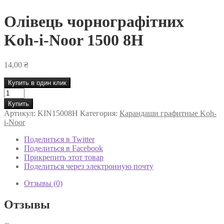
Олівець чорнографітних
Koh-i-Noor 1500 8H
14,00
₴
Купить в один клик
Количество
товара
Купить
Олівець
Артикул:
KIN15008H
Категория:
Карандаши графитные Koh-
чорнографітних
i-Noor
Koh-
i-
Поделиться в Twitter
Noor
Поделиться в Facebook
1500
Прикрепить этот товар
8H
Поделиться через электронную почту
Отзывы (0)
Отзывы