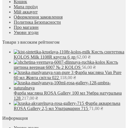
Кошик
Мапа проїзд
Мій аккаунт
Оформлення замовлення
Политика Безопасности
Про магазин
Умови згоди
Товари з високим рейтингом
Кисть синтетика
KOLOS Milk 1108R кругла 6 др
62,00
₴
Кисть
щетина веерная 6007 № 2 KOLOS
56,00
₴
Фарба масляна Van Pure
60 мл Жовта світла 022
118,00
₴
Фарба масляна ROSA Gallery 100 мл Умбра натуральна
128
217,00
₴
Фарба акварельна
ROSA Gallery 2,5 мл Ультрамарин 715
71,00
₴
Информация
Умови згоди