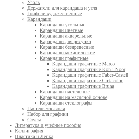
Уголь
Держатели для карандаша и угля
Грифели художественные
Карандаши
Карандаши угольные
Карандаши цветные
Карандаши акварельные
Карандаши для рисунка
Карандаши бездревесные
Карандаши механические
Карандаши графитные
Карандаши графитные Marco
Карандаши графитные Koh-i-Noor
Карандаши графитные Faber-Castell
Карандаши графитные Cretacolor
Карандаши графитные Bruna
Карандаши пастельные
Карандаши на масляной основе
Карандаши стеклографы
Пастель масляная
Набор для графики
Соусы
Литература и учебные пособия
Каллиграфия
Пластика и Лепка