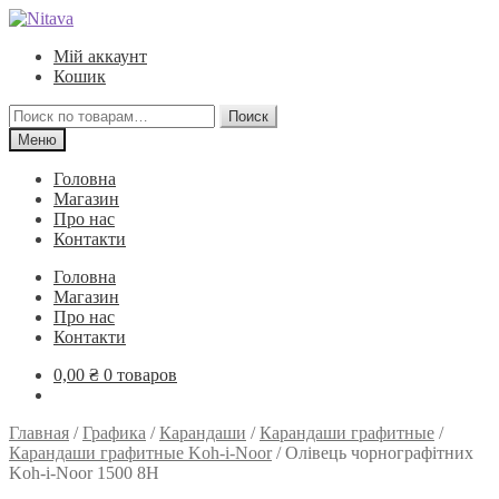
Перейти
Перейти
к
к
Мій аккаунт
навигации
содержимому
Кошик
Искать:
Поиск
Меню
Головна
Магазин
Про нас
Контакти
Головна
Магазин
Про нас
Контакти
0,00
₴
0 товаров
Главная
/
Графика
/
Карандаши
/
Карандаши графитные
/
Карандаши графитные Koh-i-Noor
/
Олівець чорнографітних
Koh-i-Noor 1500 8H