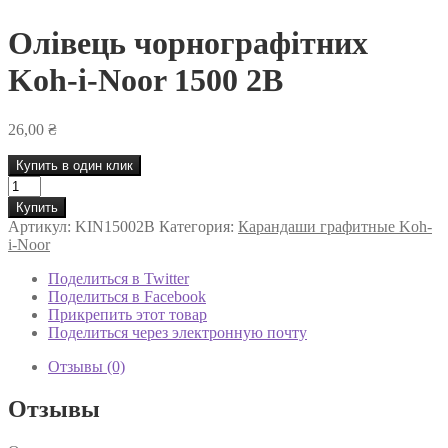
Олівець чорнографітних
Koh-i-Noor 1500 2B
26,00
₴
Купить в один клик
Количество
товара
Купить
Олівець
Артикул:
KIN15002B
Категория:
Карандаши графитные Koh-
чорнографітних
i-Noor
Koh-
i-
Поделиться в Twitter
Noor
Поделиться в Facebook
1500
Прикрепить этот товар
2B
Поделиться через электронную почту
Отзывы (0)
Отзывы