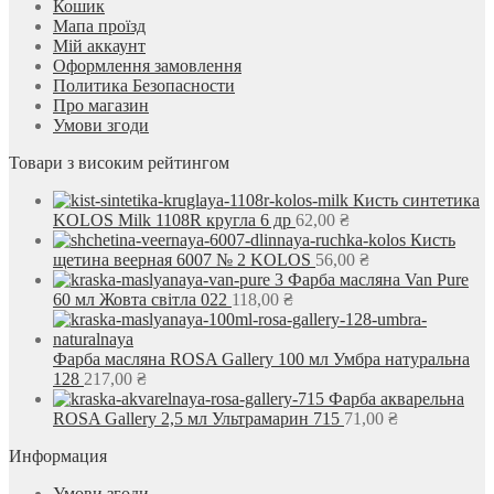
Кошик
Мапа проїзд
Мій аккаунт
Оформлення замовлення
Политика Безопасности
Про магазин
Умови згоди
Товари з високим рейтингом
Кисть синтетика
KOLOS Milk 1108R кругла 6 др
62,00
₴
Кисть
щетина веерная 6007 № 2 KOLOS
56,00
₴
Фарба масляна Van Pure
60 мл Жовта світла 022
118,00
₴
Фарба масляна ROSA Gallery 100 мл Умбра натуральна
128
217,00
₴
Фарба акварельна
ROSA Gallery 2,5 мл Ультрамарин 715
71,00
₴
Информация
Умови згоди