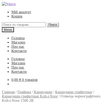
Перейти
Перейти
к
к
Мій аккаунт
навигации
содержимому
Кошик
Искать:
Поиск
Меню
Головна
Магазин
Про нас
Контакти
Головна
Магазин
Про нас
Контакти
0,00
₴
0 товаров
Главная
/
Графика
/
Карандаши
/
Карандаши графитные
/
Карандаши графитные Koh-i-Noor
/
Олівець чорнографітних
Koh-i-Noor 1500 2B