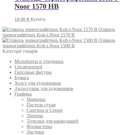
Noor 1570 HB
18,00
₴
Купить
Олівець
чорнографітних Koh-i-Noor 1570 B
Олівець
чорнографітних Koh-i-Noor 1500 B
Категорії товарів
Мольберты и этюдники
Uncategorized
Гипсовые фигуры
Бумага
Холст для художников
Аксессуары для художников
Графика
Маркеры
Пастель сухая
Сангина и Сепия
Линеры
Точилки для карандашей
Фломастеры
Ластики