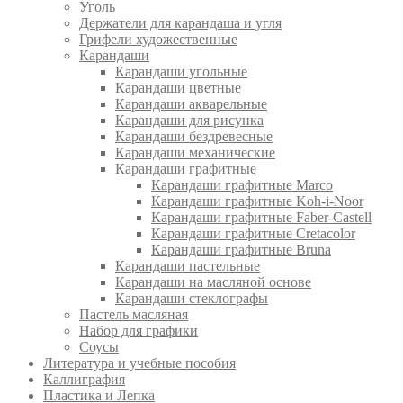
Уголь
Держатели для карандаша и угля
Грифели художественные
Карандаши
Карандаши угольные
Карандаши цветные
Карандаши акварельные
Карандаши для рисунка
Карандаши бездревесные
Карандаши механические
Карандаши графитные
Карандаши графитные Marco
Карандаши графитные Koh-i-Noor
Карандаши графитные Faber-Castell
Карандаши графитные Cretacolor
Карандаши графитные Bruna
Карандаши пастельные
Карандаши на масляной основе
Карандаши стеклографы
Пастель масляная
Набор для графики
Соусы
Литература и учебные пособия
Каллиграфия
Пластика и Лепка