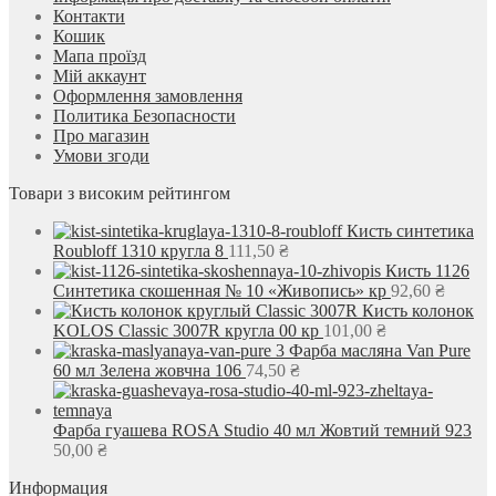
Контакти
Кошик
Мапа проїзд
Мій аккаунт
Оформлення замовлення
Политика Безопасности
Про магазин
Умови згоди
Товари з високим рейтингом
Кисть синтетика
Roubloff 1310 кругла 8
111,50
₴
Кисть 1126
Синтетика скошенная № 10 «Живопись» кр
92,60
₴
Кисть колонок
KOLOS Classic 3007R кругла 00 кр
101,00
₴
Фарба масляна Van Pure
60 мл Зелена жовчна 106
74,50
₴
Фарба гуашева ROSA Studio 40 мл Жовтий темний 923
50,00
₴
Информация