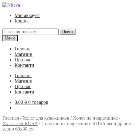
Перейти
Перейти
к
к
Мій аккаунт
навигации
содержимому
Кошик
Искать:
Поиск
Меню
Головна
Магазин
Про нас
Контакти
Головна
Магазин
Про нас
Контакти
0,00
₴
0 товаров
Главная
/
Холст для художников
/
Холст на подрамнике
/
Холст лен ROSA
/
Полотно на підрамнику ROSA льон дрібне
зерно 60х80 см