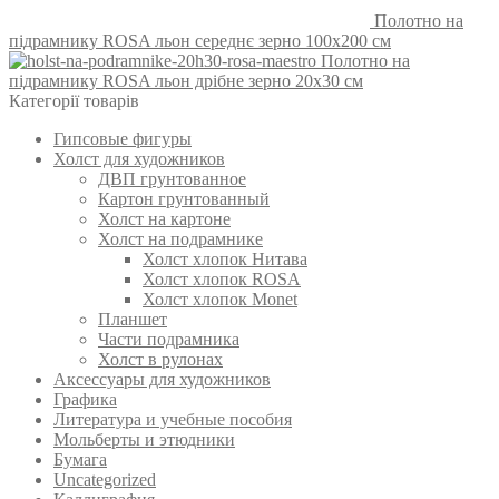
Полотно на
підрамнику ROSA льон середнє зерно 100х200 см
Полотно на
підрамнику ROSA льон дрібне зерно 20х30 см
Категорії товарів
Гипсовые фигуры
Холст для художников
ДВП грунтованное
Картон грунтованный
Холст на картоне
Холст на подрамнике
Холст хлопок Нитава
Холст хлопок ROSA
Холст хлопок Monet
Планшет
Части подрамника
Холст в рулонах
Аксессуары для художников
Графика
Литература и учебные пособия
Мольберты и этюдники
Бумага
Uncategorized