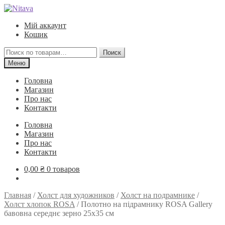
Перейти
Перейти
к
к
Мій аккаунт
навигации
содержимому
Кошик
Искать:
Поиск
Меню
Головна
Магазин
Про нас
Контакти
Головна
Магазин
Про нас
Контакти
0,00
₴
0 товаров
Главная
/
Холст для художников
/
Холст на подрамнике
/
Холст хлопок ROSA
/
Полотно на підрамнику ROSA Gallery
бавовна середнє зерно 25х35 см