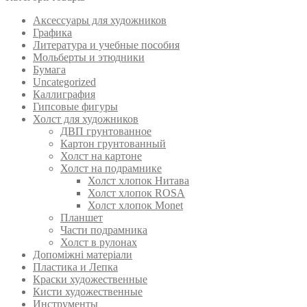
Аксессуары для художников
Графика
Литература и учебные пособия
Мольберты и этюдники
Бумага
Uncategorized
Каллиграфия
Гипсовые фигуры
Холст для художников
ДВП грунтованное
Картон грунтованный
Холст на картоне
Холст на подрамнике
Холст хлопок Нитава
Холст хлопок ROSA
Холст хлопок Monet
Планшет
Части подрамника
Холст в рулонах
Допоміжні матеріали
Пластика и Лепка
Краски художественные
Кисти художественные
Инструменты