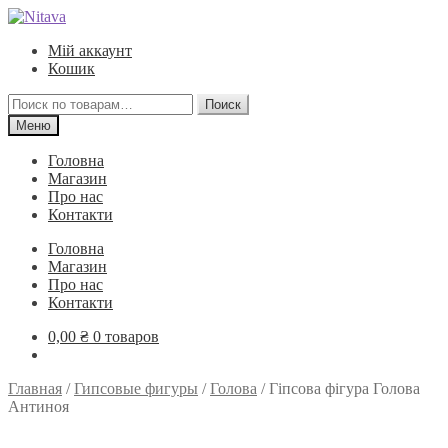
Перейти
Перейти
к
к
Мій аккаунт
навигации
содержимому
Кошик
Искать:
Поиск
Меню
Головна
Магазин
Про нас
Контакти
Головна
Магазин
Про нас
Контакти
0,00
₴
0 товаров
Главная
/
Гипсовые фигуры
/
Голова
/
Гіпсова фігура Голова
Антиноя