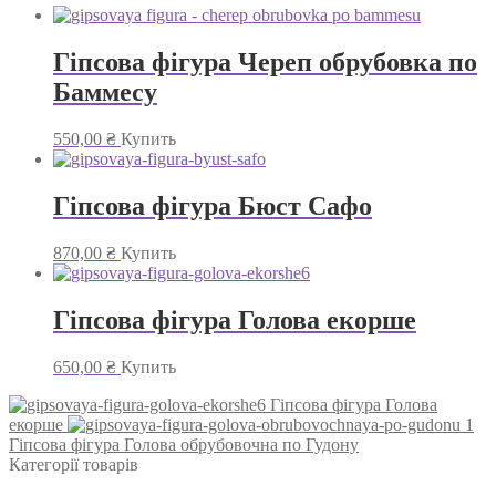
Гіпсова фігура Череп обрубовка по
Баммесу
550,00
₴
Купить
Гіпсова фігура Бюст Сафо
870,00
₴
Купить
Гіпсова фігура Голова екорше
650,00
₴
Купить
Гіпсова фігура Голова
екорше
Гіпсова фігура Голова обрубовочна по Гудону
Категорії товарів