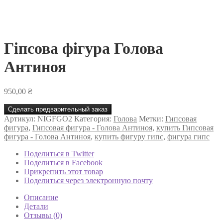
Гіпсова фігура Голова
Антиноя
950,00
₴
Сделать предварительный заказ
Артикул:
NIGFGO2
Категория:
Голова
Метки:
Гипсовая
фигура
,
Гипсовая фигура - Голова Антиноя
,
купить Гипсовая
фигура - Голова Антиноя
,
купить фигуру гипс
,
фигура гипс
Поделиться в Twitter
Поделиться в Facebook
Прикрепить этот товар
Поделиться через электронную почту
Описание
Детали
Отзывы (0)