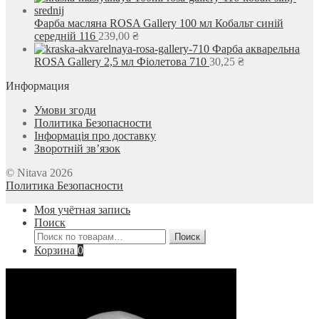
Фарба масляна ROSA Gallery 100 мл Кобальт синій
середній 116
239,00
₴
Фарба акварельна
ROSA Gallery 2,5 мл Фіолетова 710
30,25
₴
Информация
Умови згоди
Политика Безопасности
Інформація про доставку
Зворотній зв’язок
© Nitava 2026
Политика Безопасности
Моя учётная запись
Поиск
Искать:
Поиск
Корзина
0