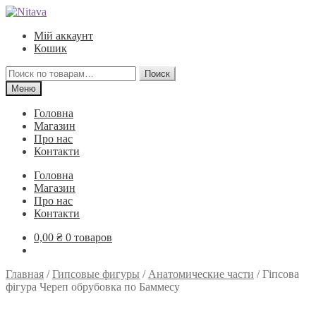
Перейти
Перейти
к
к
Мій аккаунт
навигации
содержимому
Кошик
Искать:
Поиск
Меню
Головна
Магазин
Про нас
Контакти
Головна
Магазин
Про нас
Контакти
0,00
₴
0 товаров
Главная
/
Гипсовые фигуры
/
Анатомические части
/
Гіпсова
фігура Череп обрубовка по Баммесу