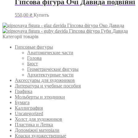
Гіпсова фігура Очі Давида подвійні
550,00
₴
Купить
Гіпсова фігура Око Давида
Гіпсова фігура Губи Давида
Категорії товарів
Гипсовые фигуры
Анатомические части
Голова
Бюст
Геометрические фигуры
Архитектурные части
Аксессуары для художников
Литература и учебные пособия
Графика
Мольберты и этюдники
Бумага
Каллиграфия
Uncategorized
Холст для художников
Пластика и Лепка
Допоміжні матеріали
Краски художественные