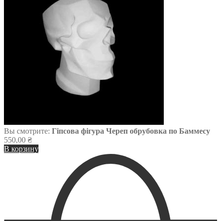
Вы смотрите:
Гіпсова фігура Череп обрубовка по Баммесу
550,00
₴
В корзину