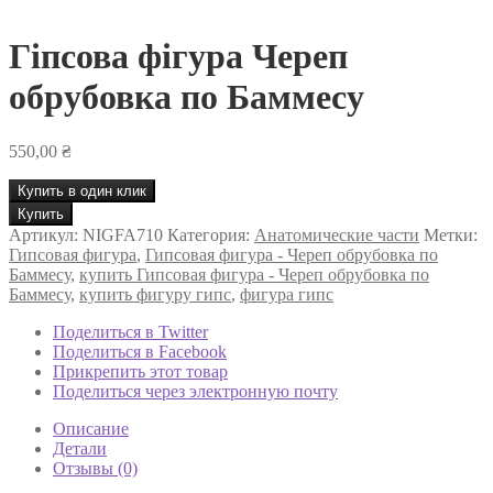
Гіпсова фігура Череп
обрубовка по Баммесу
550,00
₴
Купить в один клик
Количество
Купить
товара
Артикул:
NIGFA710
Категория:
Анатомические части
Метки:
Гіпсова
Гипсовая фигура
,
Гипсовая фигура - Череп обрубовка по
фігура
Баммесу
,
купить Гипсовая фигура - Череп обрубовка по
Череп
Баммесу
,
купить фигуру гипс
,
фигура гипс
обрубовка
по
Поделиться в Twitter
Баммесу
Поделиться в Facebook
Прикрепить этот товар
Поделиться через электронную почту
Описание
Детали
Отзывы (0)