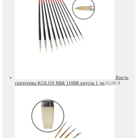
Кисть
синтетика KOLOS Milk 1108R кругла 1 др
62,00
₴