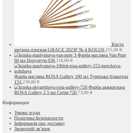
Кисть
щетина плоская GRACE 2023F № 4 KOLOS
111,00
₴
Фарба масляна Van Pure
60 мл Церулеум 036
118,00
₴
Фарба масляна ROSA Gallery 100 мл Турецька блакитна
153
239,00
₴
Фарба акварельна
ROSA Gallery 2,5 мл Сепія 720
73,00
₴
Информация
Умови згоди
Политика Безопасности
Інформація про доставку
Зворотній зв’язок