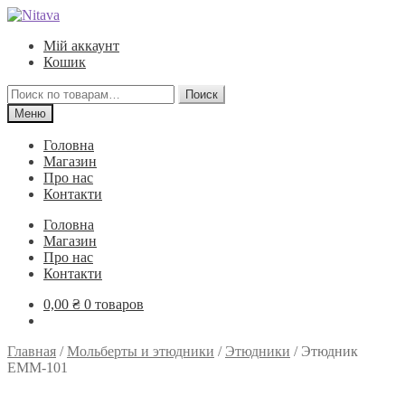
Перейти
Перейти
к
к
Мій аккаунт
навигации
содержимому
Кошик
Искать:
Поиск
Меню
Головна
Магазин
Про нас
Контакти
Головна
Магазин
Про нас
Контакти
0,00
₴
0 товаров
Главная
/
Мольберты и этюдники
/
Этюдники
/
Этюдник
ЕММ-101