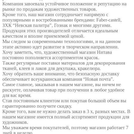
Компания завоевала устойчивое положение и репутацию на
рынке по продажам художественных товаров.
Кроме того, наш магазин сотрудничает напрямую с
популярными и востребованными брендами: Faber-castell‚
ЗХК “Невская палитра”‚ Гознак и многими другими.
Продукция этих производителей отличается идеальным
качеством и вполне приемлемой ценой.
Мы следим за современными технологиями, и на данном
этапе активно идет развитие в творческом направлении.
Хочу заметить, что, художественный магазин Нитава
постоянно пополняется ассортиментом красок.
Также регулярные поставки материалов для декорирования
тканей, клеев и лаков для декупажа, кракелюра.
Хочу обратить ваше внимание, что безопасную доставку
обеспечивает всеукраинская компания “Новая почта”.
Самое главное, заказывая в нашем магазине, вы ничем не
рискуете, оплачивая товар при получении в любое удобное
для вас время.
Став постоянным клиентом или покупая большой объем вы
гарантированно получите скидку.
Кроме того, вам не нужно делать заказ в 3 х, разных местах. В
нашем магазине имеется полный ассортимент продукции для
художников.
Мы уважаем время покупателей, поэтому магазин работает 7
дней в неделю.