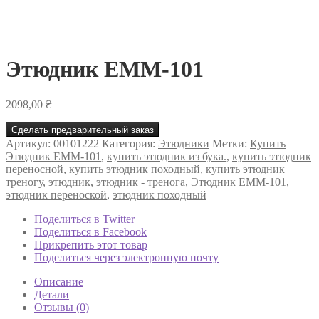
Этюдник ЕММ-101
2098,00
₴
Сделать предварительный заказ
Артикул:
00101222
Категория:
Этюдники
Метки:
Купить
Этюдник ЕММ-101
,
купить этюдник из бука.
,
купить этюдник
переносной
,
купить этюдник походный
,
купить этюдник
треногу
,
этюдник
,
этюдник - тренога
,
Этюдник ЕММ-101
,
этюдник переноской
,
этюдник походный
Поделиться в Twitter
Поделиться в Facebook
Прикрепить этот товар
Поделиться через электронную почту
Описание
Детали
Отзывы (0)