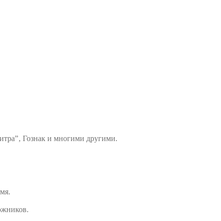
итра”‚ Гознак и многими другими.
мя.
ожников.