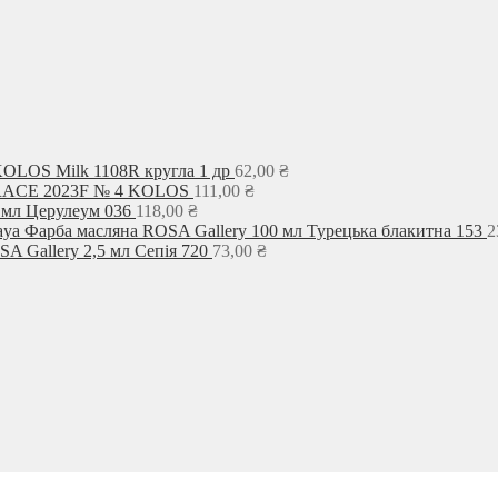
KOLOS Milk 1108R кругла 1 др
62,00
₴
GRACE 2023F № 4 KOLOS
111,00
₴
 мл Церулеум 036
118,00
₴
Фарба масляна ROSA Gallery 100 мл Турецька блакитна 153
2
A Gallery 2,5 мл Сепія 720
73,00
₴