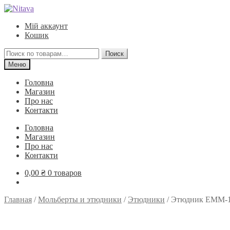
Перейти
Перейти
к
к
Мій аккаунт
навигации
содержимому
Кошик
Искать:
Поиск
Меню
Головна
Магазин
Про нас
Контакти
Головна
Магазин
Про нас
Контакти
0,00
₴
0 товаров
Главная
/
Мольберты и этюдники
/
Этюдники
/
Этюдник ЕММ-