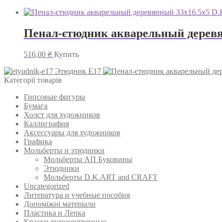
Пенал-єтюдник акварельный дере
516,00
₴
Купить
Этюдник Е17
Категорії товарів
Гипсовые фигуры
Бумага
Холст для художников
Каллиграфия
Аксессуары для художников
Графика
Мольберты и этюдники
Мольберты АП Буковины
Этюдники
Мольберты D.K.ART and CRAFT
Uncategorized
Литература и учебные пособия
Допоміжні матеріали
Пластика и Лепка
Краски художественные