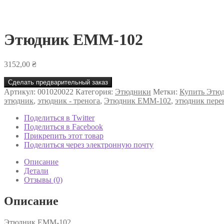
Этюдник ЕММ-102
3152,00
₴
Сделать предварительный заказ
Артикул:
001020022
Категория:
Этюдники
Метки:
Купить Этю
этюдник
,
этюдник - тренога
,
Этюдник ЕММ-102
,
этюдник пере
Поделиться в Twitter
Поделиться в Facebook
Прикрепить этот товар
Поделиться через электронную почту
Описание
Детали
Отзывы (0)
Описание
Этюдник ЕММ-102