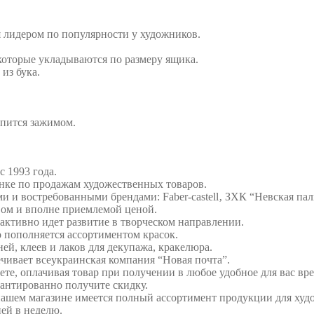
 лидером по популярности у художников.
которые укладываются по размеру ящика.
 из бука.
епится зажимом.
с 1993 года.
нке по продажам художественных товаров.
 и востребованными брендами: Faber-castell‚ ЗХК “Невская пал
вом и вполне приемлемой ценой.
активно идет развитие в творческом направлении.
о пополняется ассортиментом красок.
ей, клеев и лаков для декупажа, кракелюра.
чивает всеукраинская компания “Новая почта”.
ете, оплачивая товар при получении в любое удобное для вас вре
антированно получите скидку.
В нашем магазине имеется полный ассортимент продукции для худ
ей в неделю.