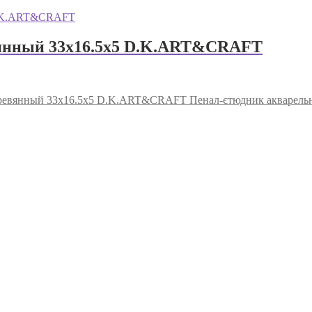
вянный 33х16.5х5 D.K.ART&CRAFT
Пенал-єтюдник акварел