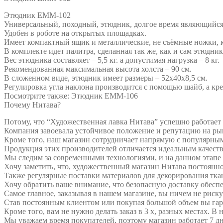
Этюдник ЕММ-102
Универсальный, походный, этюдник, долгое время являющийся
Удобен в роботе на открытых площадках.
Имеет компактный ящик и металлические, не съёмные ножки, 
В комплекте идет палитра, сделанная так же, как и сам этюдник
Вес этюдника составляет – 5,5 кг. а допустимая нагрузка – 8 кг.
Рекомендованная максимальная высота холста – 90 см.
В сложенном виде, этюдник имеет размеры – 52х40х8,5 см.
Регулировка угла наклона производится с помощью шайб, а кр
Посмотрите также: Этюдник ЕММ-106
Почему Нитава?
Потому, что “Художественная лавка Нитава” успешно работает 
Компания завоевала устойчивое положение и репутацию на ры
Кроме того, наш магазин сотрудничает напрямую с популярными
Продукция этих производителей отличается идеальным качест
Мы следим за современными технологиями, и на данном этапе 
Хочу заметить, что, художественный магазин Нитава постоянн
Также регулярные поставки материалов для декорирования ткан
Хочу обратить ваше внимание, что безопасную доставку обеспе
Самое главное, заказывая в нашем магазине, вы ничем не риску
Став постоянным клиентом или покупая большой объем вы гар
Кроме того, вам не нужно делать заказ в 3 х, разных местах. 
Мы уважаем время покупателей, поэтому магазин работает 7 дн