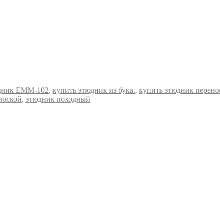
дник ЕММ-102
,
купить этюдник из бука.
,
купить этюдник перено
ноской
,
этюдник походный