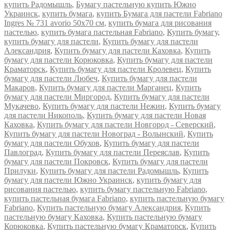
купить Радомышль
,
Бумагу пастельную купить Южно
Украинск
,
купить бумага
,
купить Бумага для пастели Fabriano
Ingres № 731 avorio 50x70 см
,
купить бумага для рисования
пастелью
,
купить бумага пастельная Fabriano
,
Купить бумагу
,
купить бумагу для пастели
,
Купить бумагу для пастели
Александрия
,
Купить бумагу для пастели Каховка
,
Купить
бумагу для пастели Корюковка
,
Купить бумагу для пастели
Краматорск
,
Купить бумагу для пастели Кролевец
,
Купить
бумагу для пастели Любеч
,
Купить бумагу для пастели
Макаров
,
Купить бумагу для пастели Марганец
,
Купить
бумагу для пастели Миргород
,
Купить бумагу для пастели
Мукачево
,
Купить бумагу для пастели Нежин
,
Купить бумагу
для пастели Никополь
,
Купить бумагу для пастели Новая
Каховка
,
Купить бумагу для пастели Новгород - Северский
,
Купить бумагу для пастели Новоград - Волынский
,
Купить
бумагу для пастели Обухов
,
Купить бумагу для пастели
Павлоград
,
Купить бумагу для пастели Переяслав
,
Купить
бумагу для пастели Покровск
,
Купить бумагу для пастели
Прилуки
,
Купить бумагу для пастели Радомышль
,
Купить
бумагу для пастели Южно Украинск
,
купить бумагу для
рисования пастелью
,
купить бумагу пастельную Fabriano
,
купить пастельная бумага Fabriano
,
купить пастельную бумагу
Fabriano
,
Купить пастельную бумагу Александрия
,
Купить
пастельную бумагу Каховка
,
Купить пастельную бумагу
Корюковка
,
Купить пастельную бумагу Краматорск
,
Купить