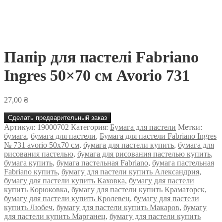
Папір для пастелі Fabriano
Ingres 50×70 см Avorio 731
27,00
₴
Сделать предварительный заказ
Артикул:
19000702
Категория:
Бумага для пастели
Метки:
бумага
,
бумага для пастели
,
Бумага для пастели Fabriano Ingres
№ 731 avorio 50x70 см
,
бумага для пастели купить
,
бумага для
рисования пастелью
,
бумага для рисования пастелью купить
,
бумага купить
,
бумага пастельная Fabriano
,
бумага пастельная
Fabriano купить
,
бумагу для пастели купить Александрия
,
бумагу для пастели купить Каховка
,
бумагу для пастели
купить Корюковка
,
бумагу для пастели купить Краматорск
,
бумагу для пастели купить Кролевец
,
бумагу для пастели
купить Любеч
,
бумагу для пастели купить Макаров
,
бумагу
для пастели купить Марганец
,
бумагу для пастели купить