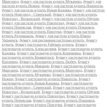
Миргород
,
бумагу для пастели купить Мукачево
,
бумагу для
пастели купить Нежин
,
бумагу для пастели купить Никополь
,
бумагу для пастели купить Новая Каховка
,
бумагу для пастели
купить Новгород - Северский
,
бумагу для пастели купить
Новоград - Волынский
,
бумагу для пастели купить Обухов
,
бумагу для пастели купить Павлоград
,
бумагу для пастели
купить Переяслав
,
бумагу для пастели купить Покровск
,
бумагу для пастели купить Прилуки
,
бумагу для пастели
купить Радомышль
,
бумагу для пастели купить Южно
Украинск
,
бумагу для рисования пастелью купить
,
бумагу
купить
,
бумагу пастельную Fabriano купить
,
Бумагу
пастельную купить Александрия
,
Бумагу пастельную купить
Каховка
,
Бумагу пастельную купить Корюковка
,
Бумагу
пастельную купить Краматорск
,
Бумагу пастельную купить
Кролевец
,
Бумагу пастельную купить Любеч
,
Бумагу
пастельную купить Макаров
,
Бумагу пастельную купить
Марганец
,
Бумагу пастельную купить Миргород
,
Бумагу
пастельную купить Мукачево
,
Бумагу пастельную купить
Нежин
,
Бумагу пастельную купить Никополь
,
Бумагу
пастельную купить Новая Каховка
,
Бумагу пастельную
купить Новгород - Северский
,
Бумагу пастельную купить
Новоград - Волынский
,
Бумагу пастельную купить Обухов
,
Бумагу пастельную купить Павлоград
,
Бумагу пастельную
купить Переяслав
,
Бумагу пастельную купить Покровск
,
Бумагу пастельную купить Прилуки
,
Бумагу пастельную