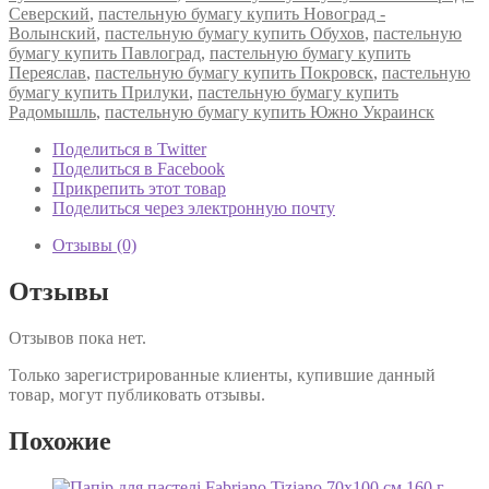
Северский
,
пастельную бумагу купить Новоград -
Волынский
,
пастельную бумагу купить Обухов
,
пастельную
бумагу купить Павлоград
,
пастельную бумагу купить
Переяслав
,
пастельную бумагу купить Покровск
,
пастельную
бумагу купить Прилуки
,
пастельную бумагу купить
Радомышль
,
пастельную бумагу купить Южно Украинск
Поделиться в Twitter
Поделиться в Facebook
Прикрепить этот товар
Поделиться через электронную почту
Отзывы (0)
Отзывы
Отзывов пока нет.
Только зарегистрированные клиенты, купившие данный
товар, могут публиковать отзывы.
Похожие