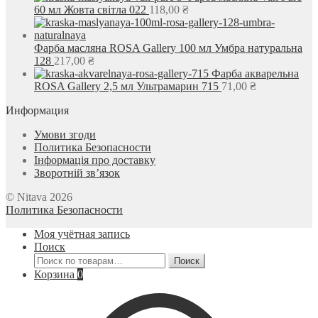
60 мл Жовта світла 022
118,00
₴
Фарба масляна ROSA Gallery 100 мл Умбра натуральна
128
217,00
₴
Фарба акварельна
ROSA Gallery 2,5 мл Ультрамарин 715
71,00
₴
Информация
Умови згоди
Политика Безопасности
Інформація про доставку
Зворотній зв’язок
© Nitava 2026
Политика Безопасности
Моя учётная запись
Поиск
Искать:
Поиск
Корзина
0