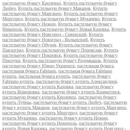
пастельную бумагу Кролевец
,
Купить пастельную бумагу
Любеч
,
Купить пастельную бумагу Макаров
,
Купить
пастельную бумагу Марганец
,
Купить пастельную бумагу
Миргород
,
Купить пастельную бумагу Мукачево
,
Купить
пастельную бумагу Нежин
,
Купить пастельную бумагу
Никополь
,
Купить пастельную бумагу Новая Каховка
,
Купить
пастельную бумагу Новгород - Северский
,
Купить
пастельную бумагу Новоград - Волынский
,
Купить
пастельную бумагу Обухов
,
Купить пастельную бумагу
Павлоград
,
Купить пастельную бумагу Переяслав
,
Купить
пастельную бумагу Покровск
,
Купить пастельную бумагу
Прилуки
,
Купить пастельную бумагу Радомышль
,
Купить
пастельную бумагу Южно Украинск
,
пастельная бумага
,
пастельная бумага Fabriano
,
пастельная бумага Fabriano
купить
,
пастельная бумага купить
,
пастельную бумагу
Fabriano купить
,
пастельную бумагу купить Александрия
,
пастельную бумагу купить Каховка
,
пастельную бумагу
купить Корюковка
,
пастельную бумагу купить Краматорск
,
пастельную бумагу купить Кролевец
,
пастельную бумагу
купить Лубны
,
пастельную бумагу купить Любеч
,
пастельную
бумагу купить Макаров
,
пастельную бумагу купить Марганец
,
пастельную бумагу купить Миргород
,
пастельную бумагу
купить Мукачево
,
пастельную бумагу купить Нежин
,
пастельную бумагу купить Никополь
,
пастельную бумагу
купить Новая Каховка
,
пастельную бумагу купить Новгород -