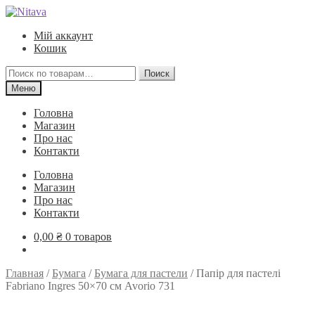
Перейти
Перейти
к
к
Мій аккаунт
навигации
содержимому
Кошик
Искать:
Поиск
Меню
Головна
Магазин
Про нас
Контакти
Головна
Магазин
Про нас
Контакти
0,00
₴
0 товаров
Главная
/
Бумага
/
Бумага для пастели
/
Папір для пастелі
Fabriano Ingres 50×70 см Avorio 731