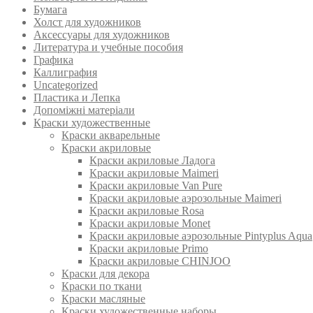
Бумага
Холст для художников
Аксессуары для художников
Литература и учебные пособия
Графика
Каллиграфия
Uncategorized
Пластика и Лепка
Допоміжні матеріали
Краски художественные
Краски акварельные
Краски акриловые
Краски акриловые Ладога
Краски акриловые Maimeri
Краски акриловые Van Pure
Краски акриловые аэрозольные Maimeri
Краски акриловые Rosa
Краски акриловые Monet
Краски акриловые аэрозольные Pintyplus Aqua
Краски акриловые Primo
Краски акриловые CHINJOO
Краски для декора
Краски по ткани
Краски масляные
Краски художественные наборы