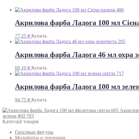
Акрилова фарба Ладога 100 мл Сієна
77,25
₴
Купить
Акрилова фарба Ладога 46 мл охра з
69,10
₴
Купить
Акрилова фарба Ладога 100 мл зелен
94,75
₴
Купить
Акрилова
зелена ФЦ 703
Категорії товарів
Гипсовые фигуры
Мольберты и этюдники