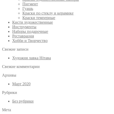
Пигмент
Гуашь
Краски по стеклу и керамике
Краски темперные
Кисти художественные
Инструменты
Наборы подарочные
Реставрация
Хобби и Творчество
Свежие записи
Художня лавка Нітава
Свежие комментарии
Архивы
Март 2020
Рубрики
Без рубрики
Мета