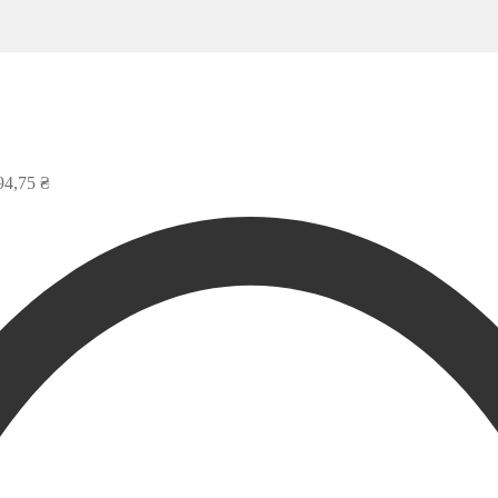
94,75
₴