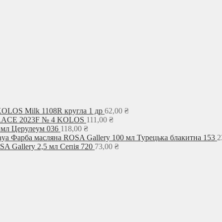
KOLOS Milk 1108R кругла 1 др
62,00
₴
GRACE 2023F № 4 KOLOS
111,00
₴
 мл Церулеум 036
118,00
₴
Фарба масляна ROSA Gallery 100 мл Турецька блакитна 153
2
A Gallery 2,5 мл Сепія 720
73,00
₴