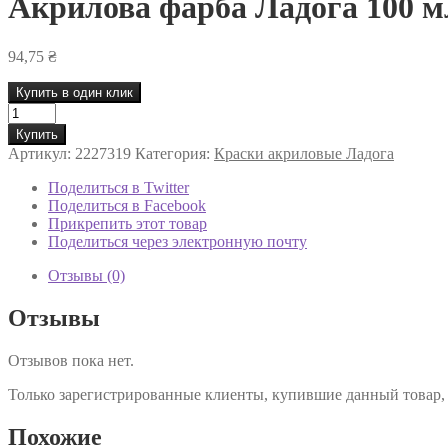
Акрилова фарба Ладога 100 м
94,75
₴
Купить в один клик
Количество
товара
Купить
Акрилова
Артикул:
2227319
Категория:
Краски акриловые Ладога
фарба
Ладога
Поделиться в Twitter
100
Поделиться в Facebook
мл
Прикрепить этот товар
кармінова
Поделиться через электронную почту
319
Отзывы (0)
Отзывы
Отзывов пока нет.
Только зарегистрированные клиенты, купившие данный товар,
Похожие