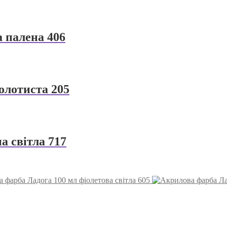
 палена 406
олотиста 205
а світла 717
 фарба Ладога 100 мл фіолетова світла 605