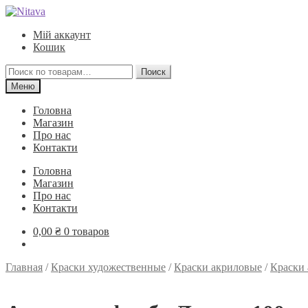
Перейти
Перейти
к
к
Мій аккаунт
навигации
содержимому
Кошик
Искать:
Поиск
Меню
Головна
Магазин
Про нас
Контакти
Головна
Магазин
Про нас
Контакти
0,00
₴
0 товаров
Главная
/
Краски художественные
/
Краски акриловые
/
Краски 